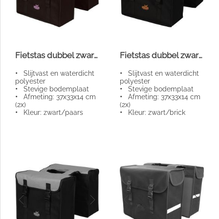
Fietstas dubbel zwart/paars
Fietstas dubbel zwart/brick
•
Slijtvast en waterdicht
•
Slijtvast en waterdicht
polyester
polyester
•
Stevige bodemplaat
•
Stevige bodemplaat
•
Afmeting: 37x33x14 cm
•
Afmeting: 37x33x14 cm
(2x)
(2x)
•
Kleur: zwart/paars
•
Kleur: zwart/brick