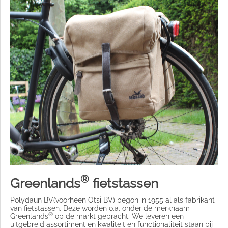
®
Greenlands
fietstassen
Polydaun BV(voorheen Otsi BV) begon in 1955 al als fabrikant
van fietstassen. Deze worden o.a. onder de merknaam
®
Greenlands
op de markt gebracht. We leveren een
uitgebreid assortiment en kwaliteit en functionaliteit staan bij