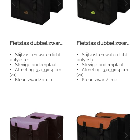
Fietstas dubbel zwart/bruin
Fietstas dubbel zwart/lime
•
Slijtvast en waterdicht
•
Slijtvast en waterdicht
polyester
polyester
•
Stevige bodemplaat
•
Stevige bodemplaat
•
Afmeting: 37x33x14 cm
•
Afmeting: 37x33x14 cm
(2x)
(2x)
•
Kleur: zwart/bruin
•
Kleur: zwart/lime