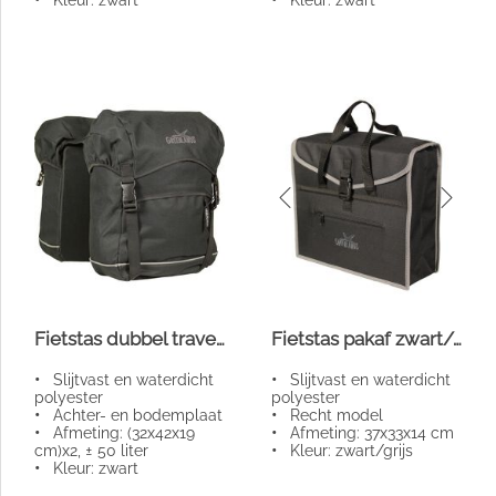
Fietstas dubbel travel zwart 50l
Fietstas pakaf zwart/grijs
•
Slijtvast en waterdicht
•
Slijtvast en waterdicht
polyester
polyester
•
Achter- en bodemplaat
•
Recht model
•
Afmeting: (32x42x19
•
Afmeting: 37x33x14 cm
cm)x2, ± 50 liter
•
Kleur: zwart/grijs
•
Kleur: zwart