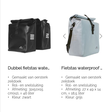
Dubbel fietstas waterproof
Fietstas waterproof grijs klein
•
Gemaakt van oersterk
•
Gemaakt van oersterk
zeildoek
zeildoek
•
Rol- en snelsluiting
•
Rol- en snelsluiting
•
Afmeting: 31x50x15
•
Afmeting: 27 x 49 x 14
cm(x2), ± 46 liter
cm, ± 18,5 liter
•
Kleur: zwart
•
Kleur: grijs