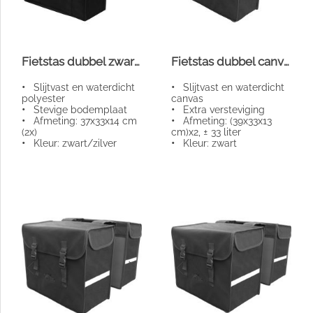
Fietstas dubbel zwart/zilver
Fietstas dubbel canvas klein
•
Slijtvast en waterdicht
•
Slijtvast en waterdicht
polyester
canvas
•
Stevige bodemplaat
•
Extra versteviging
•
Afmeting: 37x33x14 cm
•
Afmeting: (39x33x13
(2x)
cm)x2, ± 33 liter
•
Kleur: zwart/zilver
•
Kleur: zwart