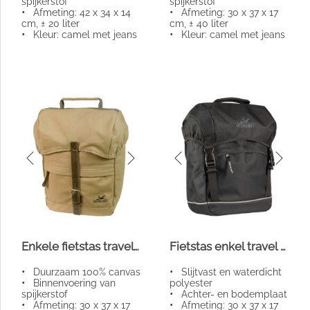
spijkerstof
spijkerstof
•
Afmeting: 42 x 34 x 14
•
Afmeting: 30 x 37 x 17
cm, ± 20 liter
cm, ± 40 liter
•
Kleur: camel met jeans
•
Kleur: camel met jeans
Enkele fietstas travel canvas
Fietstas enkel travel zwart 20l
•
Duurzaam 100% canvas
•
Slijtvast en waterdicht
•
Binnenvoering van
polyester
spijkerstof
•
Achter- en bodemplaat
•
Afmeting: 30 x 37 x 17
•
Afmeting: 30 x 37 x 17