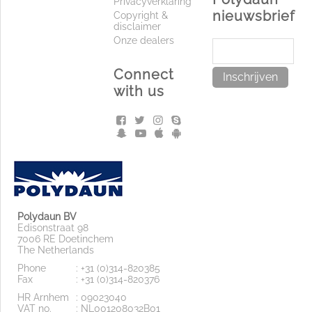
Privacyverklaring
nieuwsbrief
Copyright &
disclaimer
Onze dealers
Connect
Inschrijven
with us
Polydaun BV
Edisonstraat 98
7006 RE Doetinchem
The Netherlands
Phone
: +31 (0)314-820385
Fax
: +31 (0)314-820376
HR Arnhem
: 09023040
VAT no.
: NL001208032B01