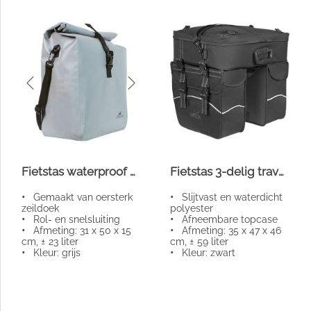
Fietstas waterproof grijs groot
Fietstas 3-delig travel touring
•
Gemaakt van oersterk
•
Slijtvast en waterdicht
zeildoek
polyester
•
Rol- en snelsluiting
•
Afneembare topcase
•
Afmeting: 31 x 50 x 15
•
Afmeting: 35 x 47 x 46
cm, ± 23 liter
cm, ± 59 liter
•
Kleur: grijs
•
Kleur: zwart