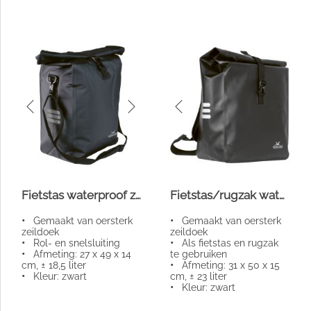
Fietstas waterproof zwart klein
Fietstas/rugzak waterproof
•
Gemaakt van oersterk
•
Gemaakt van oersterk
zeildoek
zeildoek
•
Rol- en snelsluiting
•
Als fietstas en rugzak
•
Afmeting: 27 x 49 x 14
te gebruiken
cm, ± 18,5 liter
•
Afmeting: 31 x 50 x 15
•
Kleur: zwart
cm, ± 23 liter
•
Kleur: zwart