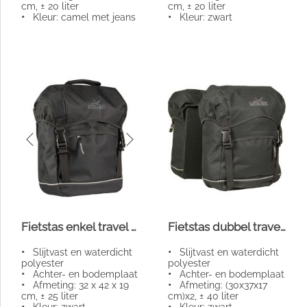
cm, ± 20 liter
cm, ± 20 liter
•
Kleur: camel met jeans
•
Kleur: zwart
Fietstas enkel travel zwart 25l
Fietstas dubbel travel zwart 40l
•
Slijtvast en waterdicht
•
Slijtvast en waterdicht
polyester
polyester
•
Achter- en bodemplaat
•
Achter- en bodemplaat
•
Afmeting: 32 x 42 x 19
•
Afmeting: (30x37x17
cm, ± 25 liter
cm)x2, ± 40 liter
•
Kleur: zwart
•
Kleur: zwart