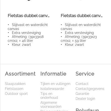
Fietstas dubbel canvas groot
Fietstas dubbel canvas extra groot
•
Slijtvast en waterdicht
•
Slijtvast en waterdicht
canvas
canvas
•
Extra versteviging
•
Extra versteviging
•
Afmeting: (39x33x18
•
Afmeting: (39x33x23
cm)x2, ± 46 liter
cm)x2, ± 59 liter
•
Kleur: zwart
•
Kleur: zwart
Assortiment
Informatie
Service
Slaapzakken
Tijken en vullingen
Contact
Fietstassen
Isolatiewaarde
Contactgegevens
Outdoor sport
Tips en
Garantie
onderhoud
Dealer login
Algemene
voorwaarden
Polydaun