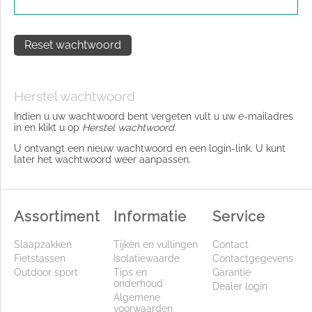
Reset wachtwoord
Herstel wachtwoord
Indien u uw wachtwoord bent vergeten vult u uw e-mailadres
in en klikt u op
Herstel wachtwoord
.
U ontvangt een nieuw wachtwoord en een login-link. U kunt
later het wachtwoord weer aanpassen.
Assortiment
Informatie
Service
Slaapzakken
Tijken en vullingen
Contact
Fietstassen
Isolatiewaarde
Contactgegevens
Outdoor sport
Tips en
Garantie
onderhoud
Dealer login
Algemene
voorwaarden