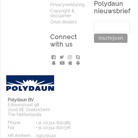
Polydaun
Privacyverklaring
nieuwsbrief
Copyright &
disclaimer
Onze dealers
Connect
Inschrijven
with us
Polydaun BV
Edisonstraat 98
7006 RE Doetinchem
The Netherlands
Phone
: +31 (0)314-820385
Fax
: +31 (0)314-820376
HR Arnhem
: 09023040