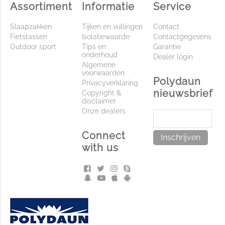
Assortiment
Informatie
Service
Slaapzakken
Tijken en vullingen
Contact
Fietstassen
Isolatiewaarde
Contactgegevens
Outdoor sport
Tips en
Garantie
onderhoud
Dealer login
Algemene
voorwaarden
Polydaun
Privacyverklaring
nieuwsbrief
Copyright &
disclaimer
Onze dealers
Connect
Inschrijven
with us