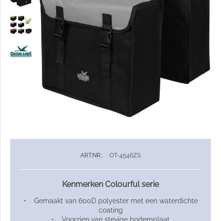
ART.NR.:
OT-4546ZS
Kenmerken Colourful serie
• Gemaakt van 600D polyester met een waterdichte
coating
• Voorzien van stevige bodemplaat