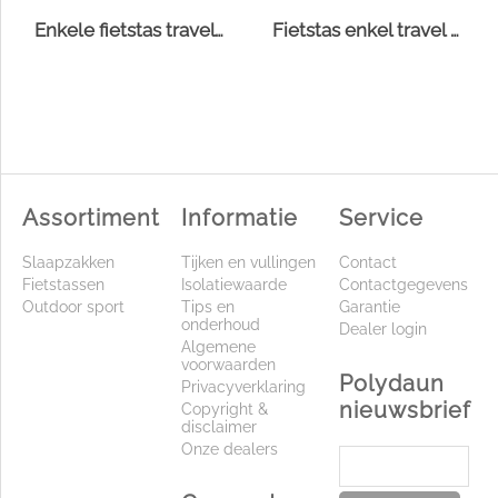
Enkele fietstas travel canvas
Fietstas enkel travel zwart 20l
Assortiment
Informatie
Service
Slaapzakken
Tijken en vullingen
Contact
Fietstassen
Isolatiewaarde
Contactgegevens
Outdoor sport
Tips en
Garantie
onderhoud
Dealer login
Algemene
voorwaarden
Polydaun
Privacyverklaring
nieuwsbrief
Copyright &
disclaimer
Onze dealers