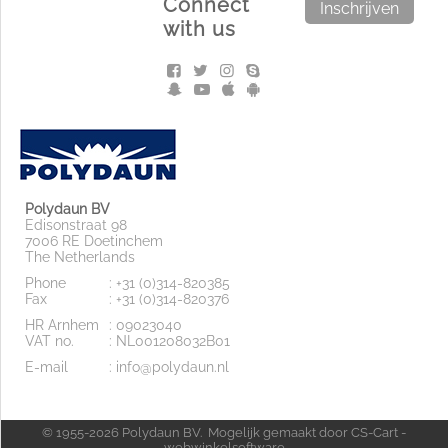
Connect
Inschrijven
with us
Polydaun BV
Edisonstraat 98
7006 RE Doetinchem
The Netherlands
Phone
: +31 (0)314-820385
Fax
: +31 (0)314-820376
HR Arnhem
: 09023040
VAT no.
: NL001208032B01
E-mail
: info@polydaun.nl
© 1955-2026 Polydaun BV. Mogelijk gemaakt door
CS-Cart -
webwinkelsoftware