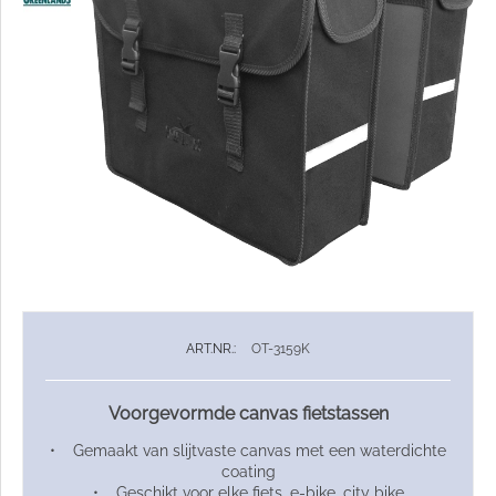
ART.NR.:
OT-3159K
Voorgevormde canvas fietstassen
• Gemaakt van slijtvaste canvas met een waterdichte
coating
• Geschikt voor elke fiets, e-bike, city bike