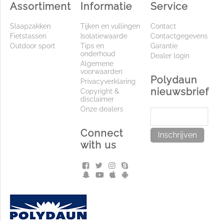
Assortiment
Informatie
Service
Slaapzakken
Tijken en vullingen
Contact
Fietstassen
Isolatiewaarde
Contactgegevens
Outdoor sport
Tips en
Garantie
onderhoud
Dealer login
Algemene
voorwaarden
Polydaun
Privacyverklaring
nieuwsbrief
Copyright &
disclaimer
Onze dealers
Connect
Inschrijven
with us