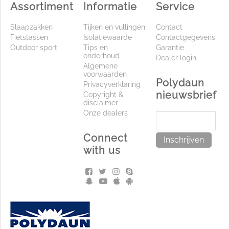
Assortiment
Informatie
Service
Slaapzakken
Tijken en vullingen
Contact
Fietstassen
Isolatiewaarde
Contactgegevens
Outdoor sport
Tips en
Garantie
onderhoud
Dealer login
Algemene
voorwaarden
Polydaun
Privacyverklaring
nieuwsbrief
Copyright &
disclaimer
Onze dealers
Connect
Inschrijven
with us