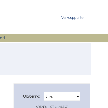
Verkooppunten
ort
Uitvoering:
ART.NR.:
OT-4377LZW