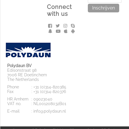
Connect
Inschrijven
with us
Polydaun BV
Edisonstraat 98
7006 RE Doetinchem
The Netherlands
Phone
: +31 (0)314-820385
Fax
: +31 (0)314-820376
HR Arnhem
: 09023040
VAT no.
: NL001208032B01
E-mail
: info@polydaun.nl