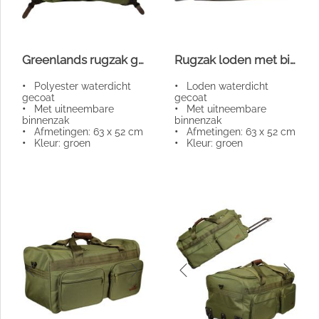
Greenlands rugzak groen
Rugzak loden met binnenzak
•
Polyester waterdicht
•
Loden waterdicht
gecoat
gecoat
•
Met uitneembare
•
Met uitneembare
binnenzak
binnenzak
•
Afmetingen: 63 x 52 cm
•
Afmetingen: 63 x 52 cm
•
Kleur: groen
•
Kleur: groen