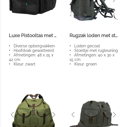
Luxe Pistooltas met foedraal XL
Rugzak loden met stoel
•
Diverse opbergvakken
•
Loden gecoat
•
Hoofdvak gewatteerd
•
Stoeltje met rugleuning
•
Afmetingen: 48 x 25 x
•
Afmetingen: 40 x 30 x
42 cm
15 cm
•
Kleur: zwart
•
Kleur: groen