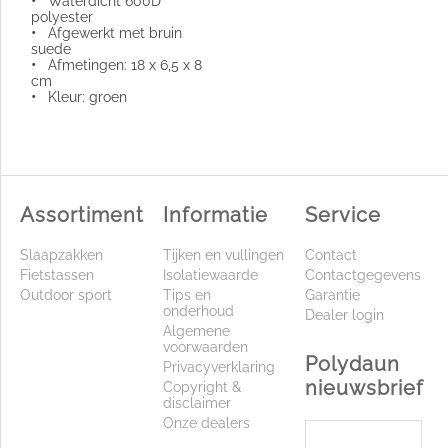
•
Waterdicht 600D
polyester
•
Afgewerkt met bruin
suede
•
Afmetingen: 18 x 6,5 x 8
cm
•
Kleur: groen
Assortiment
Informatie
Service
Slaapzakken
Tijken en vullingen
Contact
Fietstassen
Isolatiewaarde
Contactgegevens
Outdoor sport
Tips en
Garantie
onderhoud
Dealer login
Algemene
voorwaarden
Polydaun
Privacyverklaring
nieuwsbrief
Copyright &
disclaimer
Onze dealers