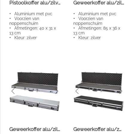
Pistoolkoffer alu/zilver
Geweerkoffer alu/zilver kort
•
Aluminium met pvc
•
Aluminium met pvc
•
Voorzien van
•
Voorzien van
noppenschuim
noppenschuim
•
Afmetingen: 40 x 31 x
•
Afmetingen: 85 x 36 x
13 cm
13 cm
•
Kleur: zilver
•
Kleur: zilver
Geweerkoffer alu/zilver lang
Geweerkoffer alu/zwart lang