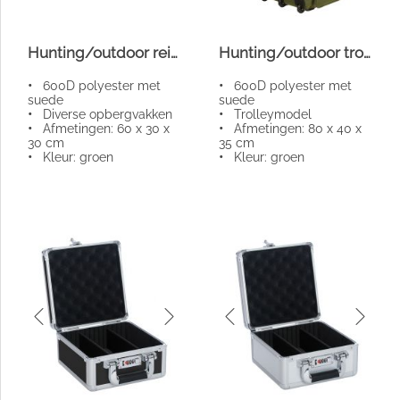
Hunting/outdoor reistas
Hunting/outdoor trolley reistas
•
600D polyester met
•
600D polyester met
suede
suede
•
Diverse opbergvakken
•
Trolleymodel
•
Afmetingen: 60 x 30 x
•
Afmetingen: 80 x 40 x
30 cm
35 cm
•
Kleur: groen
•
Kleur: groen