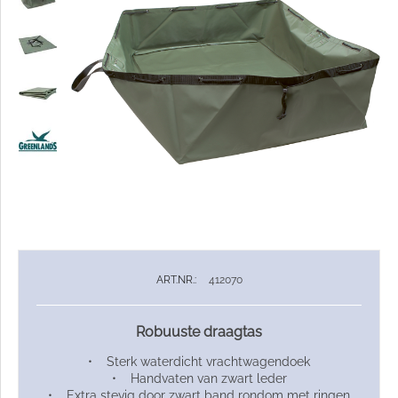
ART.NR.:
412070
Robuuste draagtas
• Sterk waterdicht vrachtwagendoek
• Handvaten van zwart leder
• Extra stevig door zwart band rondom met ringen