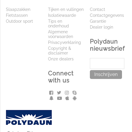
Slaapzakken
Tijken en vullingen
Contact
Fietstassen
Isolatiewaarde
Contactgegevens
Outdoor sport
Tips en
Garantie
onderhoud
Dealer login
Algemene
voorwaarden
Polydaun
Privacyverklaring
nieuwsbrief
Copyright &
disclaimer
Onze dealers
Connect
Inschrijven
with us