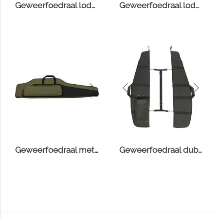
Geweerfoedraal loden met voorzak
Geweerfoedraal loden hoog model
Geweerfoedraal met voorvak hoog
Geweerfoedraal dubbel loden