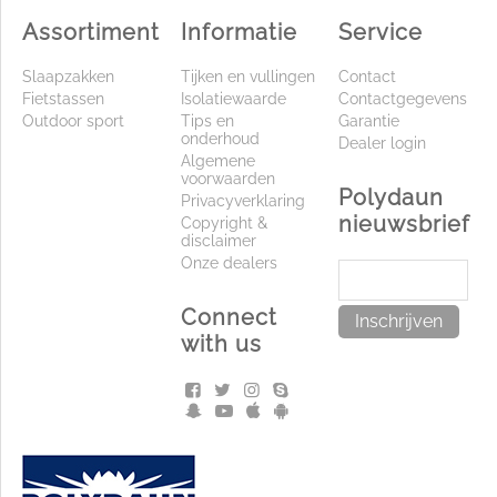
Assortiment
Informatie
Service
Slaapzakken
Tijken en vullingen
Contact
Fietstassen
Isolatiewaarde
Contactgegevens
Outdoor sport
Tips en
Garantie
onderhoud
Dealer login
Algemene
voorwaarden
Polydaun
Privacyverklaring
nieuwsbrief
Copyright &
disclaimer
Onze dealers
Connect
Inschrijven
with us