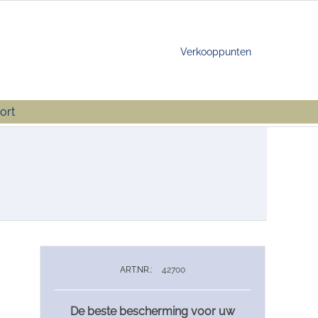
Verkooppunten
ort
ART.NR.:
42700
De beste bescherming voor uw