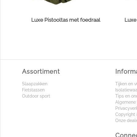
Luxe Pistooltas met foedraal
Luxe 
Assortiment
Inform
Slaapzakken
Tijken en v
Fietstassen
Isolatiewa
Outdoor sport
Tips en o
Algemene 
Privacyver
Copyright 
Onze deal
Connec