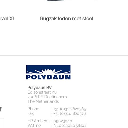
raal XL
Rugzak loden met stoel
Polydaun BV
Edisonstraat 98
7006 RE Doetinchem
The Netherlands
f
Phone
: +31 (0)314-820385
Fax
: +31 (0)314-820376
HR Arnhem
: 09023040
VAT no.
: NL001208032B01