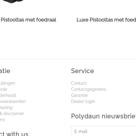
Pistooltas met foedraal
Luxe Pistooltas met foed
atie
Service
ullingen
Contact
arde
Contactgegevens
nderhoud
Garantie
voorwaarden
Dealer login
klaring
& disclaimer
Polydaun nieuwsbrie
ers
t with us