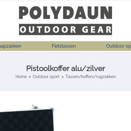
aapzakken
Fietstassen
Outdoor sp
Pistoolkoffer alu/zilver
Home
Outdoor sport
Tassen/koffers/rugzakken