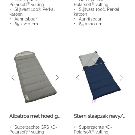
®
®
Polarsoft
vulling
Polarsoft
vulling
•
Slijtvast 100% Perkal
•
Slijtvast 100% Perkal
katoen
katoen
•
Aanritsbaar
•
Aanritsbaar
•
85 x 210 cm
•
85 x 210 cm
Albatros met hoed grijs/zand
Stern slaapzak navy/mist
•
Superzachte GRS 3D-
•
Superzachte 3D-
®
®
Polarsoft
vulling
Polarsoft
vulling