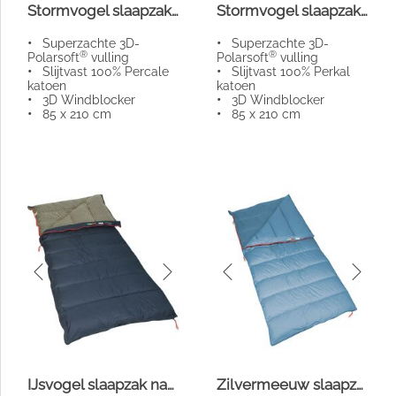
Stormvogel slaapzak navy/mist
Stormvogel slaapzak blue lake
•
Superzachte 3D-
•
Superzachte 3D-
®
®
Polarsoft
vulling
Polarsoft
vulling
•
Slijtvast 100% Percale
•
Slijtvast 100% Perkal
katoen
katoen
•
3D Windblocker
•
3D Windblocker
•
85 x 210 cm
•
85 x 210 cm
IJsvogel slaapzak navy
Zilvermeeuw slaapzak XXL lakeblue