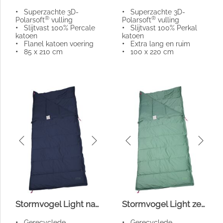
•
Superzachte 3D-
•
Superzachte 3D-
®
®
Polarsoft
vulling
Polarsoft
vulling
•
Slijtvast 100% Percale
•
Slijtvast 100% Perkal
katoen
katoen
•
Flanel katoen voering
•
Extra lang en ruim
•
85 x 210 cm
•
100 x 220 cm
Stormvogel Light navy
Stormvogel Light zeegroen
•
Gerecyclede
•
Gerecyclede