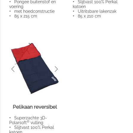
•
Pongee buitenstof en
•
Slijtvast 100% Perkal
voering
katoen
•
met hoedconstructie
•
Uitritsbare lakenzak
•
85 x 215 cm
•
85 x 210 cm
Pelikaan reversibel
•
Superzachte 3D-
®
Polarsoft
vulling
•
Slijtvast 100% Perkal
katoen