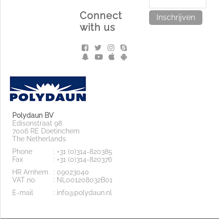
Connect
Inschrijven
with us
Polydaun BV
Edisonstraat 98
7006 RE Doetinchem
The Netherlands
Phone
: +31 (0)314-820385
Fax
: +31 (0)314-820376
HR Arnhem
: 09023040
VAT no.
: NL001208032B01
E-mail
: info@polydaun.nl