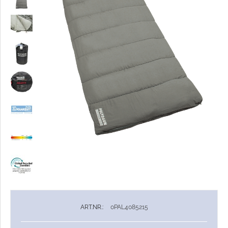
ART.NR.:
0PAL4085215