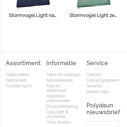
Stormvogel Light navy
Stormvogel Light zeegroen
Assortiment
Informatie
Service
Slaapzakken
Tijken en vullingen
Contact
Fietstassen
Isolatiewaarde
Contactgegevens
Outdoor sport
Tips en
Garantie
onderhoud
Dealer login
Algemene
voorwaarden
Polydaun
Privacyverklaring
nieuwsbrief
Copyright &
disclaimer
Onze dealers