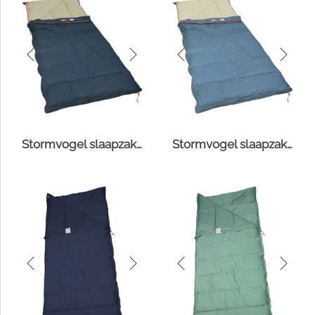
Stormvogel slaapzak navy/mist
Stormvogel slaapzak blue lake