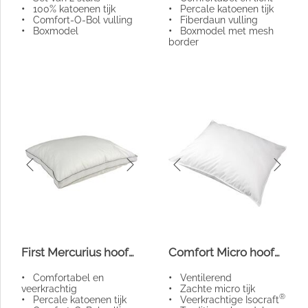
•
100% katoenen tijk
•
Percale katoenen tijk
•
Comfort-O-Bol vulling
•
Fiberdaun vulling
•
Boxmodel
•
Boxmodel met mesh
border
First Mercurius hoofdkussen
Comfort Micro hoofdkussen 400
•
Comfortabel en
•
Ventilerend
veerkrachtig
•
Zachte micro tijk
®
•
Percale katoenen tijk
•
Veerkrachtige Isocraft