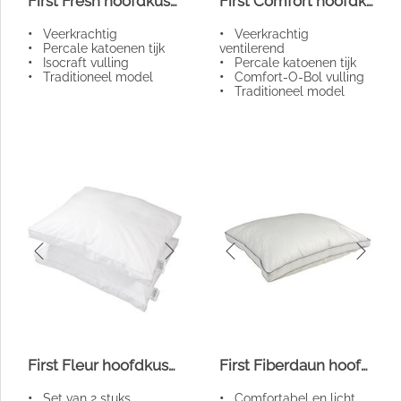
First Fresh hoofdkussen
First Comfort hoofdkussen
•
Veerkrachtig
•
Veerkrachtig
•
Percale katoenen tijk
ventilerend
•
Isocraft vulling
•
Percale katoenen tijk
•
Traditioneel model
•
Comfort-O-Bol vulling
•
Traditioneel model
First Fleur hoofdkussenset
First Fiberdaun hoofdkussen
•
Set van 2 stuks
•
Comfortabel en licht