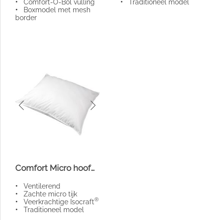
•
Comfort-O-Bol vulling
•
Traditioneel model
•
Boxmodel met mesh
border
Comfort Micro hoofdkussen 800
•
Ventilerend
•
Zachte micro tijk
®
•
Veerkrachtige Isocraft
•
Traditioneel model