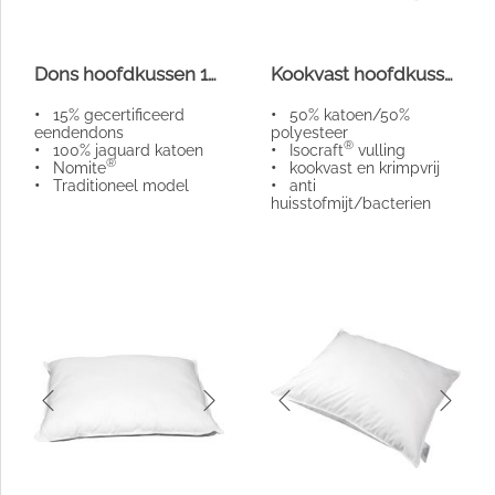
Dons hoofdkussen 15%
Kookvast hoofdkussen
•
15% gecertificeerd
•
50% katoen/50%
eendendons
polyesteer
®
•
100% jaquard katoen
•
Isocraft
vulling
®
•
Nomite
•
kookvast en krimpvrij
•
Traditioneel model
•
anti
huisstofmijt/bacterien