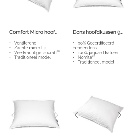
Comfort Micro hoofdkussen 500
Dons hoofdkussen 90%
•
Ventilerend
•
90% Gecertificeerd
•
Zachte micro tijk
eendendons
®
•
Veerkrachtige Isocraft
•
100% jaquard katoen
®
•
Traditioneel model
•
Nomite
•
Traditioneel model