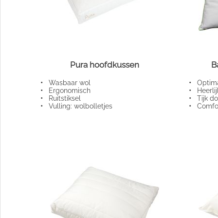
Pura hoofdkussen
B
•
Wasbaar wol
•
Optimal
•
Ergonomisch
•
Heerlij
•
Ruitstiksel
•
Tijk do
•
Vulling: wolbolletjes
•
Comfort