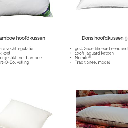
amboe hoofdkussen
Dons hoofdkussen 
e vochtregulatie
•
90% Gecertificeerd eendend
k koel
•
100% jaquard katoen
®
orgestikt met bamboe
•
Nomite
-O-Bol vulling
•
Traditioneel model