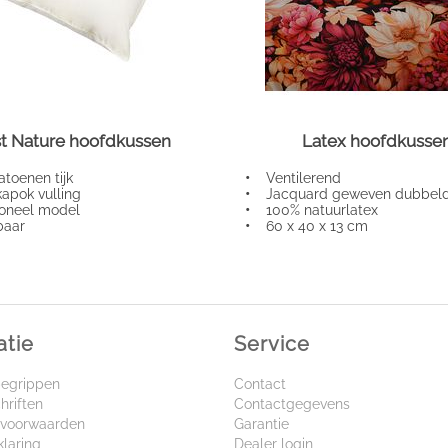
st Nature hoofdkussen
Latex hoofdkusse
toenen tijk
•
Ventilerend
pok vulling
•
Jacquard geweven dubbel
oneel model
•
100% natuurlatex
aar
•
60 x 40 x 13 cm
atie
Service
begrippen
Contact
hriften
Contactgegevens
voorwaarden
Garantie
klaring
Dealer login