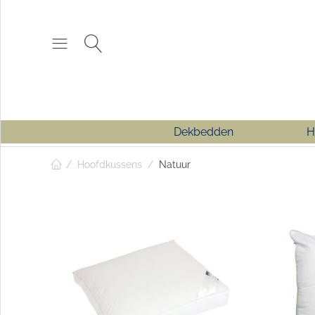
Dekbedden
H
/
Hoofdkussens
/
Natuur