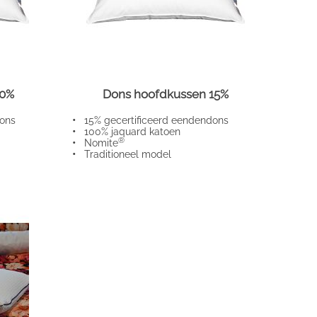
90%
Dons hoofdkussen 15%
ons
•
15% gecertificeerd eendendons
•
100% jaquard katoen
®
•
Nomite
•
Traditioneel model