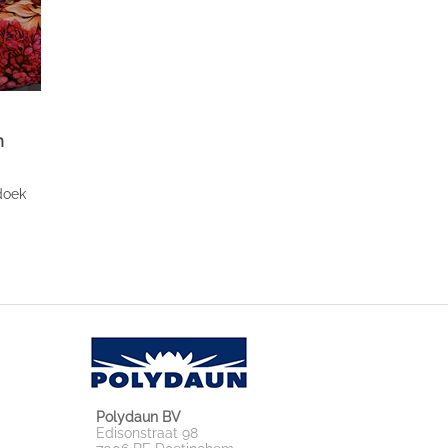
n
doek
Polydaun BV
Edisonstraat 98