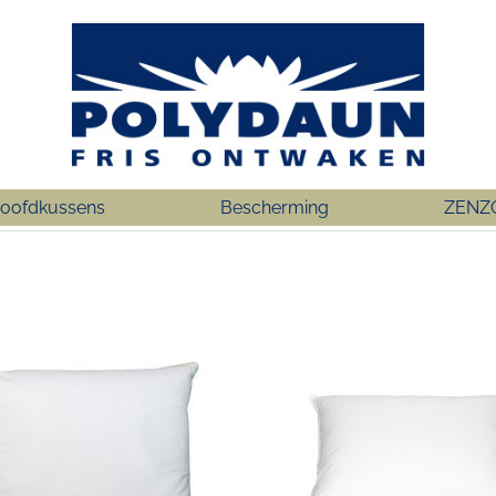
oofdkussens
Bescherming
ZENZ