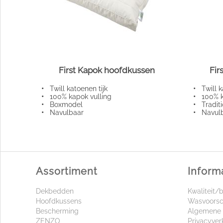
First Kapok hoofdkussen
Fir
•
Twill katoenen tijk
•
Twill ka
•
100% kapok vulling
•
100% ka
•
Boxmodel
•
Traditi
•
Navulbaar
•
Navulb
Assortiment
Inform
Dekbedden
Kwaliteit/
Hoofdkussens
Wasvoorsc
Bescherming
Algemene 
ZENZO
Privacyver