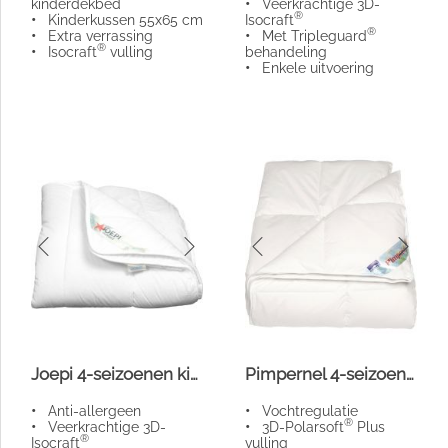
kinderdekbed
•
Veerkrachtige 3D-
®
•
Kinderkussen 55x65 cm
Isocraft
®
•
Extra verrassing
•
Met Tripleguard
®
•
Isocraft
vulling
behandeling
•
Enkele uitvoering
Joepi 4-seizoenen kinderdekbed
Pimpernel 4-seizoenen kinderdekbed
•
Anti-allergeen
•
Vochtregulatie
®
•
Veerkrachtige 3D-
•
3D-Polarsoft
Plus
®
Isocraft
vulling