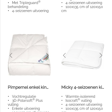
®
•
Met Tripleguard
•
4-seizoenen uitvoering
behandeling
•
100x135 cm of 120x150
•
4-seizoenen uitvoering
cm
Pimpernel enkel kinderdekbed
Micky 4-seizoenen kinderdekbed
•
Vochtregulatie
•
Warmte-isolerend
®
®
•
3D-Polarsoft
Plus
•
Isocraft
vulling
vulling
•
4-seizoenen uitvoering
•
Enkele uitvoering
•
100x135 cm of 120x150