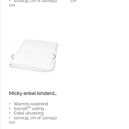
•
100x135 cm of 120x150
cm
cm
Micky enkel kinderdekbed
•
Warmte-isolerend
®
•
Isocraft
vulling
•
Enkel uitvoering
•
100x135 cm of 120x150
cm