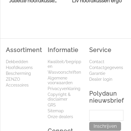
Juliette hoofdkussen Suprelle® Protect
Liv hoofdkussen ergo
Assortiment
Informatie
Service
Dekbedden
Kwaliteit/begripp
Contact
en
Hoofdkussens
Contactgegevens
Wasvoorschriften
Bescherming
Garantie
Algemene
ZENZO
Dealer login
voorwaarden
Accessoires
Privacyverklaring
Polydaun
Copyright &
disclaimer
nieuwsbrief
GRS
Sitemap
Onze dealers
Inschrijven
Connect