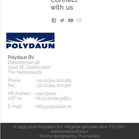
with us
Polydaun BV
Edisonstraat 98
7006 RE Doetinchem
The Netherlands
Phone
: +31 (0)314-820385
Fax
: +31 (0)314-820376
HR Arnhem
: 09023040
VAT no.
: NL001208032B01
E-mail
: info@polydaun.nl
© 1955-2026 Polydaun BV. Mogelijk gemaakt door
CS-Cart -
webwinkelsoftware
Theme designed by
ThemeHills