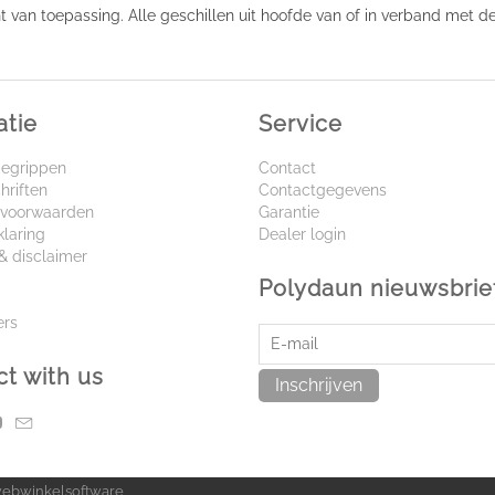
van toepassing. Alle geschillen uit hoofde van of in verband met de
atie
Service
begrippen
Contact
hriften
Contactgegevens
voorwaarden
Garantie
klaring
Dealer login
& disclaimer
Polydaun nieuwsbrie
ers
t with us
Inschrijven
webwinkelsoftware