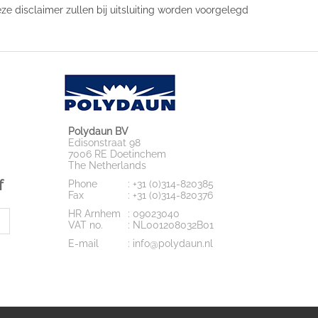
ze disclaimer zullen bij uitsluiting worden voorgelegd
Polydaun BV
Edisonstraat 98
7006 RE Doetinchem
The Netherlands
f
Phone
: +31 (0)314-820385
Fax
: +31 (0)314-820376
HR Arnhem
: 09023040
VAT no.
: NL001208032B01
E-mail
: info@polydaun.nl