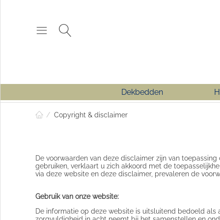
Dekbedden
H
/
Copyright & disclaimer
De voorwaarden van deze disclaimer zijn van toepassing
gebruiken, verklaart u zich akkoord met de toepasselijkh
via deze website en deze disclaimer, prevaleren de voor
Gebruik van onze website:
De informatie op deze website is uitsluitend bedoeld al
zorgvuldigheid in acht neemt bij het samenstellen en o