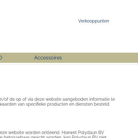
Verkooppunten
O
Accessoires
n/of de op of via deze website aangeboden informatie te
orwaarden van specifieke producten en diensten besteld
p deze website worden ontleend. Hoewel Polydaun BV
die betrouwbaar geacht worden, kan Polydaun BV niet