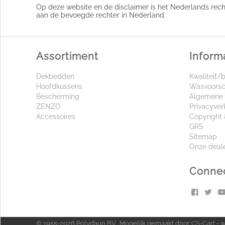
Op deze website en de disclaimer is het Nederlands recht 
aan de bevoegde rechter in Nederland.
Assortiment
Inform
Dekbedden
Kwaliteit/
Hoofdkussens
Wasvoorsc
Bescherming
Algemene 
ZENZO
Privacyver
Accessoires
Copyright 
GRS
Sitemap
Onze deal
Connec
© 1955-2026 Polydaun BV. Mogelijk gemaakt door
CS-Cart - 