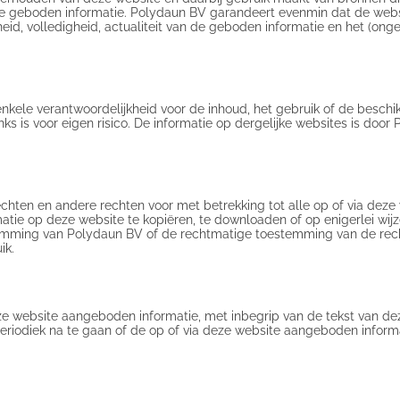
an de geboden informatie. Polydaun BV garandeert evenmin dat de web
heid, volledigheid, actualiteit van de geboden informatie en het (ong
kele verantwoordelijkheid voor de inhoud, het gebruik of de besch
nks is voor eigen risico. De informatie op dergelijke websites is doo
chten en andere rechten voor met betrekking tot alle op of via deze
ormatie op deze website te kopiëren, te downloaden of op enigerlei wi
stemming van Polydaun BV of de rechtmatige toestemming van de re
ik.
e website aangeboden informatie, met inbegrip van de tekst van deze 
riodiek na te gaan of de op of via deze website aangeboden informat