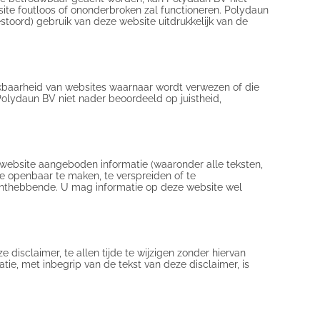
site foutloos of ononderbroken zal functioneren. Polydaun
estoord) gebruik van deze website uitdrukkelijk van de
ikbaarheid van websites waarnaar wordt verwezen of die
r Polydaun BV niet nader beoordeeld op juistheid,
 website aangeboden informatie (waaronder alle teksten,
jze openbaar te maken, te verspreiden of te
chthebbende. U mag informatie op deze website wel
disclaimer, te allen tijde te wijzigen zonder hiervan
ie, met inbegrip van de tekst van deze disclaimer, is