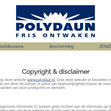
oofdkussens
Bescherming
ZENZ
Copyright & disclaimer
 op deze website
www.polydaun.nl
. Door deze website te bezoeken e
eid van deze disclaimer. In geval van tegenstrijdigheid tussen de vo
waarden van deze producten en diensten.
s algemene informatie. Er kunnen geen rechten aan de informatie o
nderhouden van deze website en daarbij gebruik maakt van bronnen 