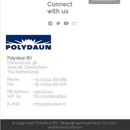
Connect
with us
Polydaun BV
Edisonstraat 98
7006 RE Doetinchem
The Netherlands
Phone
: +31 (0)314-820385
Fax
: +31 (0)314-820376
HR Arnhem
: 09023040
VAT no.
: NL001208032B01
E-mail
: info@polydaun.nl
© 1955-2026 Polydaun BV. Mogelijk gemaakt door
CS-Cart -
webwinkelsoftware