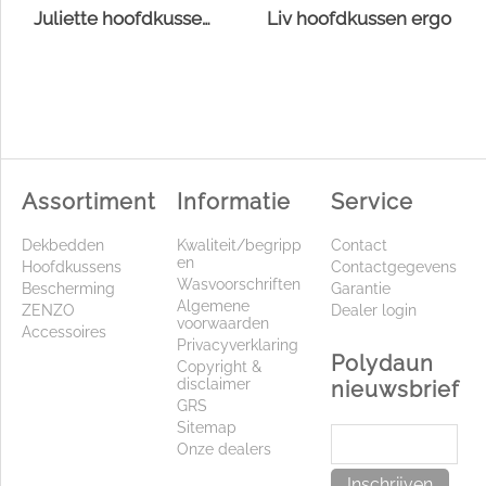
Juliette hoofdkussen Suprelle® Protect
Liv hoofdkussen ergo
Assortiment
Informatie
Service
Dekbedden
Kwaliteit/begripp
Contact
en
Hoofdkussens
Contactgegevens
Wasvoorschriften
Bescherming
Garantie
Algemene
ZENZO
Dealer login
voorwaarden
Accessoires
Privacyverklaring
Polydaun
Copyright &
disclaimer
nieuwsbrief
GRS
Sitemap
Onze dealers
Inschrijven