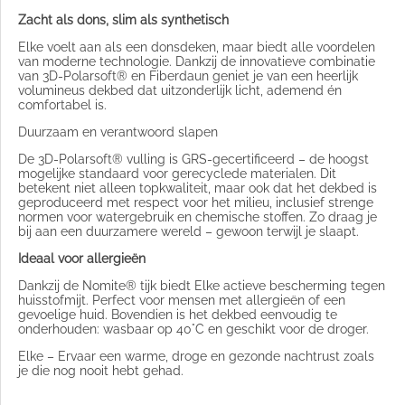
Zacht als dons, slim als synthetisch
Elke voelt aan als een donsdeken, maar biedt alle voordelen
van moderne technologie. Dankzij de innovatieve combinatie
van 3D-Polarsoft® en Fiberdaun geniet je van een heerlijk
volumineus dekbed dat uitzonderlijk licht, ademend én
comfortabel is.
Duurzaam en verantwoord slapen
De 3D-Polarsoft® vulling is GRS-gecertificeerd – de hoogst
mogelijke standaard voor gerecyclede materialen. Dit
betekent niet alleen topkwaliteit, maar ook dat het dekbed is
geproduceerd met respect voor het milieu, inclusief strenge
normen voor watergebruik en chemische stoffen. Zo draag je
bij aan een duurzamere wereld – gewoon terwijl je slaapt.
Ideaal voor allergieën
Dankzij de Nomite® tijk biedt Elke actieve bescherming tegen
huisstofmijt. Perfect voor mensen met allergieën of een
gevoelige huid. Bovendien is het dekbed eenvoudig te
onderhouden: wasbaar op 40°C en geschikt voor de droger.
Elke – Ervaar een warme, droge en gezonde nachtrust zoals
je die nog nooit hebt gehad.