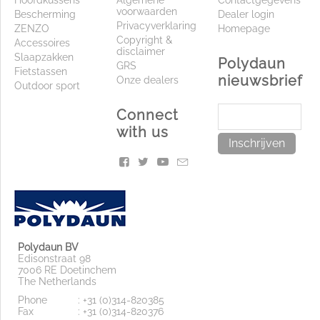
voorwaarden
Bescherming
Dealer login
Privacyverklaring
ZENZO
Homepage
Copyright &
Accessoires
disclaimer
Slaapzakken
Polydaun
GRS
Fietstassen
nieuwsbrief
Onze dealers
Outdoor sport
Connect
with us
Inschrijven
Polydaun BV
Edisonstraat 98
7006 RE Doetinchem
The Netherlands
Phone
: +31 (0)314-820385
Fax
: +31 (0)314-820376