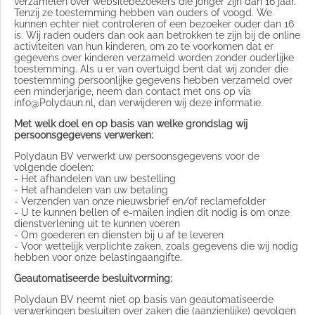
verzamelen over websitebezoekers die jonger zijn dan 16 jaar.
Tenzij ze toestemming hebben van ouders of voogd. We
kunnen echter niet controleren of een bezoeker ouder dan 16
is. Wij raden ouders dan ook aan betrokken te zijn bij de online
activiteiten van hun kinderen, om zo te voorkomen dat er
gegevens over kinderen verzameld worden zonder ouderlijke
toestemming. Als u er van overtuigd bent dat wij zonder die
toestemming persoonlijke gegevens hebben verzameld over
een minderjarige, neem dan contact met ons op via
info@Polydaun.nl, dan verwijderen wij deze informatie.
Met welk doel en op basis van welke grondslag wij
persoonsgegevens verwerken:
Polydaun BV verwerkt uw persoonsgegevens voor de
volgende doelen:
- Het afhandelen van uw bestelling
- Het afhandelen van uw betaling
- Verzenden van onze nieuwsbrief en/of reclamefolder
- U te kunnen bellen of e-mailen indien dit nodig is om onze
dienstverlening uit te kunnen voeren
- Om goederen en diensten bij u af te leveren
- Voor wettelijk verplichte zaken, zoals gegevens die wij nodig
hebben voor onze belastingaangifte.
Geautomatiseerde besluitvorming:
Polydaun BV neemt niet op basis van geautomatiseerde
verwerkingen besluiten over zaken die (aanzienlijke) gevolgen