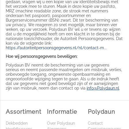
gedaan, vragen wij u een kopie van uw identiteitsbewijs met
het verzoek mee te sturen. Maak in deze kopie uw pasfoto,
MRZ (machine readable zone, de strook met nummers
onderaan het paspoort), paspoortnummer en
Burgerservicenummer (BSN) zwart. Dit ter bescherming van
uw privacy. We reageren zo snel mogelijk, maar binnen vier
weken, op uw verzoek. Polydaun BV wil u er tevens op wijzen
dat u de mogelijkheid heeft om een klacht in te dienen bij de
nationale toezichthouder, de Autoriteit Persoonsgegevens. Dat
kan via de volgende link:
https://autoriteitpersoonsgegevens.nl/nl/contact-m...
Hoe wij persoonsgegevens beveiligen:
Polydaun BV neemt de bescherming van uw gegevens
serieus en neemt passende maatregelen om misbruik, verlies,
onbevoegde toegang, ongewenste openbaarmaking en
ongeoorloofde wijziging tegen te gaan. Als u de indruk heeft
dat uw gegevens niet goed beveiligd zijn of er aanwijzingen
zijn van misbruik, neem dan contact op via
info@Polydaun.nl
.
Assortiment
Informatie
Polydaun
Dekbedden
Over Polydaun
Contact
Hoofdkussens
Algemene
Contactgegevens