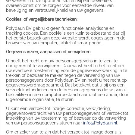
verwerken in onze opdracht, sluiten wij een bewerkers-
overeenkomst om te zorgen voor eenzelfde niveau van
beveiliging en vertrouwelijkheid van uw gegevens.
Cookies, of vergelijkbare technieken:
Polydaun BV gebruikt geen functionele, analytische en
tracking cookies. Een cookie is een klein tekstbestand dat bij
het eerste bezoek aan deze website wordt opgeslagen in de
browser van uw computer, tablet of smartphone.
Gegevens inzien, aanpassen of verwijderen:
U heeft het recht om uw persoonsgegevens in te zien, te
corrigeren of te verwijderen. Daarnaast heeft u het recht om
uw eventuele toestemming voor de gegevensverwerking in te
trekken of bezwaar te maken tegen de verwerking van uw
persoonsgegevens door Polydaun BV en heeft u het recht op
gegevensoverdraagbaarheid. Dat betekent dat u bij ons een
verzoek kunt indienen om de persoonsgegevens die wij van u
beschikken in een computerbestand naar u of een ander, door
u genoemde organisatie, te sturen.
U kunt een verzoek tot inzage, correctie, verwijdering,
gegevensoverdracht van uw persoonsgegevens of verzoek tot
intrekking van uw toestemming of bezwaar op de verwerking
van uw persoonsgegevens sturen naar
info@Polydaun.nl
.
Om er zeker van te zijn dat het verzoek tot inzage door u is