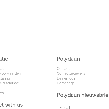
atie
Polydaun
daun
Contact
voorwaarden
Contactgegevens
klaring
Dealer login
& disclaimer
Homepage
ers
Polydaun nieuwsbrie
t with us