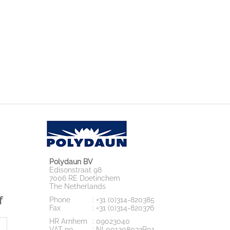
Polydaun BV
Edisonstraat 98
7006 RE Doetinchem
The Netherlands
f
Phone
: +31 (0)314-820385
Fax
: +31 (0)314-820376
HR Arnhem
: 09023040
VAT no.
: NL001208032B01