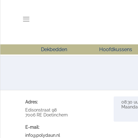
Dekbedden
Hoofdkussens
Adres:
08:30 uu
Maandag
Edisonstraat 98
7006 RE Doetinchem
E-mail:
info@polydaun.nl