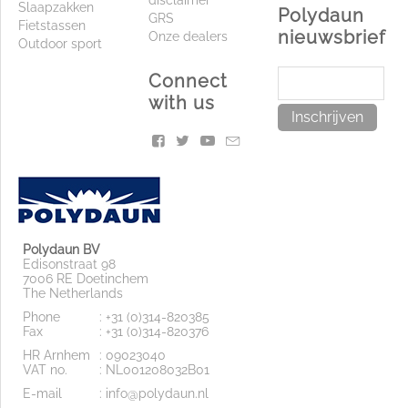
Slaapzakken
Polydaun
GRS
Fietstassen
nieuwsbrief
Onze dealers
Outdoor sport
Connect
with us
Inschrijven
Polydaun BV
Edisonstraat 98
7006 RE Doetinchem
The Netherlands
Phone
: +31 (0)314-820385
Fax
: +31 (0)314-820376
HR Arnhem
: 09023040
VAT no.
: NL001208032B01
E-mail
: info@polydaun.nl