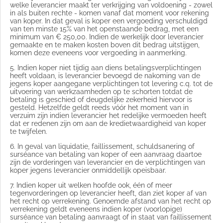
welke leverancier maakt ter verkrijging van voldoening - zowel
in als buiten rechte - komen vanaf dat moment voor rekening
van koper. In dat geval is koper een vergoeding verschuldigd
van ten minste 15% van het openstaande bedrag, met een
minimum van € 250,00. Indien de werkelijk door leverancier
gemaakte en te maken kosten boven dit bedrag uitstijgen,
komen deze eveneens voor vergoeding in aanmerking.
5. Indien koper niet tijdig aan diens betalingsverplichtingen
heeft voldaan, is leverancier bevoegd de nakoming van de
jegens koper aangegane verplichtingen tot levering c.q. tot de
uitvoering van werkzaamheden op te schorten totdat de
betaling is geschied of deugdelijke zekerheid hiervoor is
gesteld. Hetzelfde geldt reeds vóór het moment van in
verzuim zijn indien leverancier het redelijke vermoeden heeft
dat er redenen zijn om aan de kredietwaardigheid van koper
te twijfelen.
6. In geval van liquidatie, faillissement, schuldsanering of
surséance van betaling van koper of een aanvraag daartoe
zijn de vorderingen van leverancier en de verplichtingen van
koper jegens leverancier onmiddellijk opeisbaar.
7. Indien koper uit welken hoofde ook, één of meer
tegenvorderingen op leverancier heeft, dan ziet koper af van
het recht op verrekening. Genoemde afstand van het recht op
verrekening geldt eveneens indien koper (voorlopige)
surséance van betaling aanvraagt of in staat van faillissement