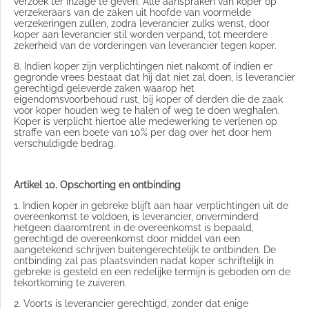
verzoek ter inzage te geven. Alle aanspraken van koper op
verzekeraars van de zaken uit hoofde van voormelde
verzekeringen zullen, zodra leverancier zulks wenst, door
koper aan leverancier stil worden verpand, tot meerdere
zekerheid van de vorderingen van leverancier tegen koper.
8. Indien koper zijn verplichtingen niet nakomt of indien er
gegronde vrees bestaat dat hij dat niet zal doen, is leverancier
gerechtigd geleverde zaken waarop het
eigendomsvoorbehoud rust, bij koper of derden die de zaak
voor koper houden weg te halen of weg te doen weghalen.
Koper is verplicht hiertoe alle medewerking te verlenen op
straffe van een boete van 10% per dag over het door hem
verschuldigde bedrag.
Artikel 10. Opschorting en ontbinding
1. Indien koper in gebreke blijft aan haar verplichtingen uit de
overeenkomst te voldoen, is leverancier, onverminderd
hetgeen daaromtrent in de overeenkomst is bepaald,
gerechtigd de overeenkomst door middel van een
aangetekend schrijven buitengerechtelijk te ontbinden. De
ontbinding zal pas plaatsvinden nadat koper schriftelijk in
gebreke is gesteld en een redelijke termijn is geboden om de
tekortkoming te zuiveren.
2. Voorts is leverancier gerechtigd, zonder dat enige