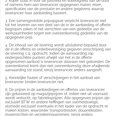
2. Koper staat in voor de juistheid en volledigheid van de door
of namens hem aan leverancier opgegeven maten, eisen,
specificaties van de prestatie en andere gegevens waarop
leverancier haar aanbieding baseert.
3. Een samengestelde prijsopgave verplicht leverancier niet
tot het leveren van een deel van de in de aanbieding of offerte
begrepen zaken of het verrichten van een gedeelte van de
werkzaamheden tegen een overeenkomstig gedeelte van de
opgegeven prijs.
4. De inhoud van de levering wordt uitsluitend bepaald door
de in de offerte en orderbevestiging gegeven omschrijving van
de levering c.q. opdracht. Indien de aanvaarding (op
ondergeschikte punten) afwijkt van het in de offerte
opgenomen aanbod is leverancier daaraan niet gebonden. De
overeenkomst komt dan niet overeenkomstig deze afwijkende
aanvaarding tot stand, tenzij leverancier anders aangeeft.
5. Kennelijke fouten of verschrijvingen in het aanbod van
leverancier binden leverancier niet.
6. De prijzen in de aanbiedingen en offertes van leverancier
zijn gebaseerd op magazijnprijzen of, indien niet uit voorraad
wordt verkocht, op fabrieksprijzen. Alle opgegeven prijzen zijn
exclusief BTW en andere heffingen van overheidswege,
alsmede exclusief eventuele in het kader van de opdracht te
maken kosten, waaronder transportkosten, douanekosten,
invoerrechten en verzekeringspremies, tenzij anders