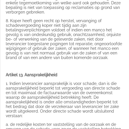
enkele tegemoetkoming van welke aard ook gehouden. Deze
bepaling is niet van toepassing op reclamaties op grond van
verborgen gebreken.
8. Koper heeft geen recht op herstel, vervanging of
schadevergoeding koper niet tijdig aan zijn
betalingsverplichtingen voldoet of indien een manco het
gevolg is van ondeskundig gebruik, onachtzaamheid, onjuiste
be- of verwerking van de geleverde zaken, niet door
leverancier toegestane pogingen tot reparatie, ongeoorloofde
wijzigingen of gebruik der zaken, of wanneer het manco een
gevolg is van niet normaal gebruik van de zaken of van een
brand of van een andere van buiten komende oorzaak.
Artikel 13. Aansprakelijkheid
1. Indien leverancier aansprakelijk is voor schade, dan is die
aansprakelijkheid beperkt tot vergoeding van directe schade
en tot maximaal de factuurwaarde van de overeenkomst
waarop de aansprakelijkheid betrekking heeft. De
aansprakelijkheid is onder alle omstandigheden beperkt tot
het bedrag dat door de verzekeraar van leverancier ter zake
wordt uitgekeerd. Onder directe schade wordt uitsluitend
verstaan:
a. de redelijke kosten ter vaststelling van de oorzaak en de
omvang van de schade, voor zover de vaststelling betrekking