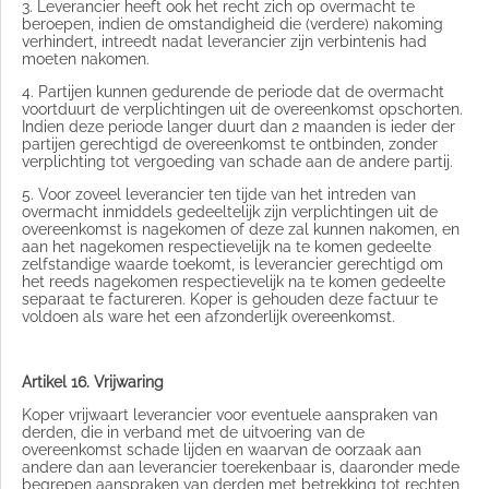
3. Leverancier heeft ook het recht zich op overmacht te
beroepen, indien de omstandigheid die (verdere) nakoming
verhindert, intreedt nadat leverancier zijn verbintenis had
moeten nakomen.
4. Partijen kunnen gedurende de periode dat de overmacht
voortduurt de verplichtingen uit de overeenkomst opschorten.
Indien deze periode langer duurt dan 2 maanden is ieder der
partijen gerechtigd de overeenkomst te ontbinden, zonder
verplichting tot vergoeding van schade aan de andere partij.
5. Voor zoveel leverancier ten tijde van het intreden van
overmacht inmiddels gedeeltelijk zijn verplichtingen uit de
overeenkomst is nagekomen of deze zal kunnen nakomen, en
aan het nagekomen respectievelijk na te komen gedeelte
zelfstandige waarde toekomt, is leverancier gerechtigd om
het reeds nagekomen respectievelijk na te komen gedeelte
separaat te factureren. Koper is gehouden deze factuur te
voldoen als ware het een afzonderlijk overeenkomst.
Artikel 16. Vrijwaring
Koper vrijwaart leverancier voor eventuele aanspraken van
derden, die in verband met de uitvoering van de
overeenkomst schade lijden en waarvan de oorzaak aan
andere dan aan leverancier toerekenbaar is, daaronder mede
begrepen aanspraken van derden met betrekking tot rechten