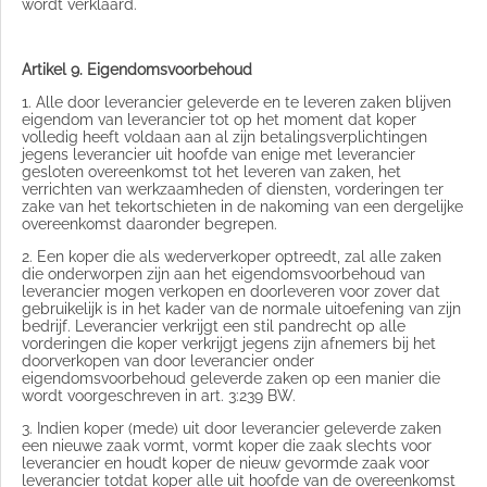
wordt verklaard.
Artikel 9. Eigendomsvoorbehoud
1. Alle door leverancier geleverde en te leveren zaken blijven
eigendom van leverancier tot op het moment dat koper
volledig heeft voldaan aan al zijn betalingsverplichtingen
jegens leverancier uit hoofde van enige met leverancier
gesloten overeenkomst tot het leveren van zaken, het
verrichten van werkzaamheden of diensten, vorderingen ter
zake van het tekortschieten in de nakoming van een dergelijke
overeenkomst daaronder begrepen.
2. Een koper die als wederverkoper optreedt, zal alle zaken
die onderworpen zijn aan het eigendomsvoorbehoud van
leverancier mogen verkopen en doorleveren voor zover dat
gebruikelijk is in het kader van de normale uitoefening van zijn
bedrijf. Leverancier verkrijgt een stil pandrecht op alle
vorderingen die koper verkrijgt jegens zijn afnemers bij het
doorverkopen van door leverancier onder
eigendomsvoorbehoud geleverde zaken op een manier die
wordt voorgeschreven in art. 3:239 BW.
3. Indien koper (mede) uit door leverancier geleverde zaken
een nieuwe zaak vormt, vormt koper die zaak slechts voor
leverancier en houdt koper de nieuw gevormde zaak voor
leverancier totdat koper alle uit hoofde van de overeenkomst