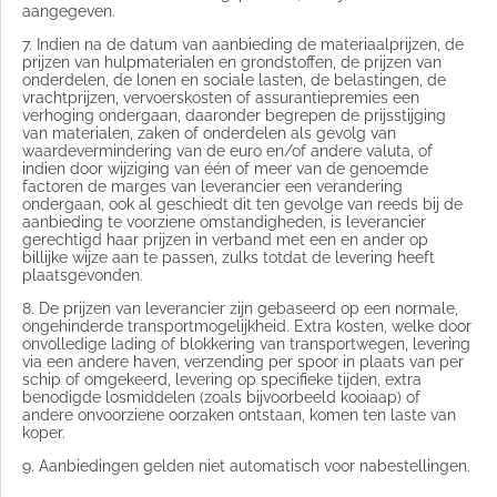
aangegeven.
7. Indien na de datum van aanbieding de materiaalprijzen, de
prijzen van hulpmaterialen en grondstoffen, de prijzen van
onderdelen, de lonen en sociale lasten, de belastingen, de
vrachtprijzen, vervoerskosten of assurantiepremies een
verhoging ondergaan, daaronder begrepen de prijsstijging
van materialen, zaken of onderdelen als gevolg van
waardevermindering van de euro en/of andere valuta, of
indien door wijziging van één of meer van de genoemde
factoren de marges van leverancier een verandering
ondergaan, ook al geschiedt dit ten gevolge van reeds bij de
aanbieding te voorziene omstandigheden, is leverancier
gerechtigd haar prijzen in verband met een en ander op
billijke wijze aan te passen, zulks totdat de levering heeft
plaatsgevonden.
8. De prijzen van leverancier zijn gebaseerd op een normale,
ongehinderde transportmogelijkheid. Extra kosten, welke door
onvolledige lading of blokkering van transportwegen, levering
via een andere haven, verzending per spoor in plaats van per
schip of omgekeerd, levering op specifieke tijden, extra
benodigde losmiddelen (zoals bijvoorbeeld kooiaap) of
andere onvoorziene oorzaken ontstaan, komen ten laste van
koper.
9. Aanbiedingen gelden niet automatisch voor nabestellingen.