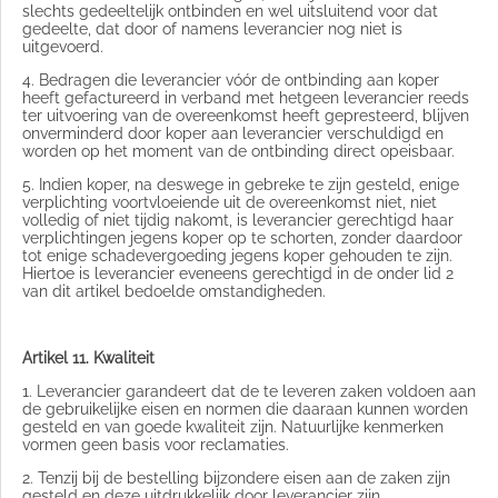
slechts gedeeltelijk ontbinden en wel uitsluitend voor dat
gedeelte, dat door of namens leverancier nog niet is
uitgevoerd.
4. Bedragen die leverancier vóór de ontbinding aan koper
heeft gefactureerd in verband met hetgeen leverancier reeds
ter uitvoering van de overeenkomst heeft gepresteerd, blijven
onverminderd door koper aan leverancier verschuldigd en
worden op het moment van de ontbinding direct opeisbaar.
5. Indien koper, na deswege in gebreke te zijn gesteld, enige
verplichting voortvloeiende uit de overeenkomst niet, niet
volledig of niet tijdig nakomt, is leverancier gerechtigd haar
verplichtingen jegens koper op te schorten, zonder daardoor
tot enige schadevergoeding jegens koper gehouden te zijn.
Hiertoe is leverancier eveneens gerechtigd in de onder lid 2
van dit artikel bedoelde omstandigheden.
Artikel 11. Kwaliteit
1. Leverancier garandeert dat de te leveren zaken voldoen aan
de gebruikelijke eisen en normen die daaraan kunnen worden
gesteld en van goede kwaliteit zijn. Natuurlijke kenmerken
vormen geen basis voor reclamaties.
2. Tenzij bij de bestelling bijzondere eisen aan de zaken zijn
gesteld en deze uitdrukkelijk door leverancier zijn