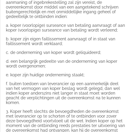
aanmaning of ingebrekestelling zal zijn vereist, de
overeenkomst door middel van een aangetekend schrijven
buitengerechtelijk en met onmiddellijke ingang geheel of
gedeeltelijk te ontbinden indien:
a. koper (voorlopige) surseance van betaling aanvraagt of aan
koper (voorlopige) surseance van betaling wordt verleend;
b. koper zijn eigen faillissement aanvraagt of in staat van
faillissement wordt verklaard;
c. de onderneming van koper wordt geliquideerd;
d. een belangrijk gedeelte van de onderneming van koper
wordt overgenomen;
e. koper zijn huidige onderneming staakt;
f. buiten toedoen van leverancier op een aanmerkelijk deel
van het vermogen van koper beslag wordt gelegd, dan wel
indien koper anderszins niet langer in staat moet worden
geacht de verplichtingen uit de overeenkomst na te kunnen
komen.
3. Koper heeft slechts de bevoegdheden de overeenkomst
met leverancier op te schorten of te ontbinden voor zover
deze bevoegdheid voortvloeit uit de wet. Indien koper op het
moment van de ontbinding reeds prestaties ter uitvoering van
de overeenkomst had ontvangen, kan hij de overeenkomst