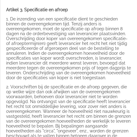
Artikel 3. Specificatie en afroep
1. De inzending van een specificatie dient te geschieden
binnen de overeengekomen tijd. Tenzij anders is
overeengekomen, moet de specificatie op afroep binnen 8
dagen na de orderbevestiging van leverancier plaatsvinden.
Overschrijding door koper van overeengekomen specificatie-
of afroeptermijn(en) geeft leverancier het recht het niet tijdig
gespecificeerde of afgeroepen deel van de bestelling te
annuleren. Indien de overeengekomen hoeveelheid door de
specificaties van koper wordt overschreden, is leverancier,
indien leverancier dit meerdere wenst leveren, bevoegd dat
meerdere tegen de overeengekomen prijs of tegen dagprijs te
leveren. Onderschrijding van de overeengekomen hoeveelheid
door de specificaties van koper is niet toegestaan.
2. Voorschriften bij de specificatie en de afroep gegeven, die
op welke wijze dan ook afwijken van de overeengekomen
voorwaarden, behoeven door leverancier niet te worden
opgevolgd. Na ontvangst van de specificatie heeft leverancier
het recht tot onmiddellijke levering, voor zover niet anders is
overeengekomen. Wanneer de hoeveelheid niet nauwkeurig is
vastgesteld, heeft leverancier het recht om binnen de grenzen
van de overeengekomen hoeveelheden de werkelijk te leveren
hoeveelheid te bepalen. Bij bepalingen aangaande
hoeveelheden als "circa", "ongeveer", enz., worden de grenzen
beschouwd als te vallen binnen hetgeen daarover in de