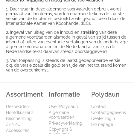
1. Daar waar in deze algemene voorwaarden gebruik wordt
gemaakt van Incoterms, worden daarmee telkens de laatste
versie van de Incoterms bedoeld zoals gepubliceerd door de
Internationale Kamer van Koophandel (ICC).
2. Ingeval van uitleg van de inhoud en strekking van deze
algemene voorwaarden alsmede in geval van strijd tussen de
inhoud of uitleg van eventuele vertalingen van de onderhavige
algemene voorwaarden en de Nederlandse versie, is de
Nederlandse tekst daarvan steeds doorslaggevend.
3. Van toepassing is steeds de laatst gedeponeerde versie
c.q. de versie zoals die gold ten tijde van het tot stand komen
van de overeenkomst.
Assortiment
Informatie
Polydaun
Dekbedden
Over Polydaun
Contact
Hoofdkussens
Algemene
Contactgegevens
voorwaarden
Bescherming
Dealer login
Privacyverklaring
ZENZO
Homepage
Copyright &
Accessoires
disclaimer