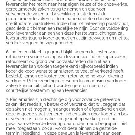
leverancier het recht naar haar eigen keuze of de onbewerkte,
gereclameerde zaken terug te nemen en daarvoor
vervangende zaken ter beschikking te stellen of de
gereclameerde zaken te doen nabehandelen dan wel een
creditnota te verstrekken. Indien her- of nalevering plaatsvindt,
geschiedt dit binnen een redelijke termijn. Door de voldoening
door leverancier aan een van deze herstelverplichtingen zal
leverancier jegens koper geheel en al zijn gekweten en niet tot
verdere vergoeding zijn gehouden.
6. Indien een klacht gegrond blijkt, komen de kosten van
retourneren voor rekening van leverancier. Indien koper zaken
retourneert op grond van oorzaak/reden die niet aan
leverancier kan worden toegerekend (bijvoorbeeld indien
koper de koop wenst te annuleren, te veel of verkeerd heeft
besteld) komen de kosten voor retourzending voor rekening
van koper. Retourzendingen geschieden voor risico van koper.
Zaken kunnen uitsluitend worden geretourneerd na
schriftelijke toestemming van leverancier.
7. Reclamaties zijn slechts geldig voor zover de geleverde
zaken niet reeds zijn bewerkt of verwerkt, dat wil zeggen dat
de zaken niet mogen zijn aangesneden of afgetekend en dat
deze in goede staat verkeren. Indien zaken door koper zijn be-
of verwerkt is reclamatie - ongeacht op welke grond, het
geval van verkeerde levering daaronder mede begrepen -niet
meer toegestaan, ook al wordt deze binnen de gestelde
termijn ingediend; in deze gevallen is leverancier aan geen