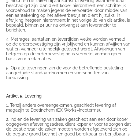
3. Mochten de zaken bij aankomst uitwendig waarneembaar
beschadigd zijn, dan dient koper hieromtrent een schriftelijk
voorbehoud te maken jegens de vervoerder door middel van
een aantekening op het afleverbewijs en dient hij zulks, in
afwijking hetgeen hieromtrent in het vorige lid van dit artikel is
bepaald, binnen 24 uur na ontvangst aan leverancier te
berichten.
4. Metrages, aantallen en levertijden welke worden vermeld
op de orderbevestiging zijn vrijblijvend en kunnen afwijken van
wat en wanneer uiteindelijk geleverd wordt. Afwijkingen van
hetgeen op de orderbevestiging is vermeld, vormen geen
basis voor reclamaties.
5. Op alle leveringen zijn de voor de betreffende bestelling
aangeduide standaardnormen en voorschriften van
toepassing.
Artikel 5. Levering
1. Tenzij anders overeengekomen, geschiedt levering af
magazijn te Doetinchem (EX Works–Incoterms).
2. Indien de levering van zaken geschiedt aan een door koper
opgegeven afleveringsadres, dient koper er voor te zorgen dat
de locatie waar de zaken moeten worden afgeleverd zich op
de begane grond bevindt en goed bereikbaar en berijdbaar is