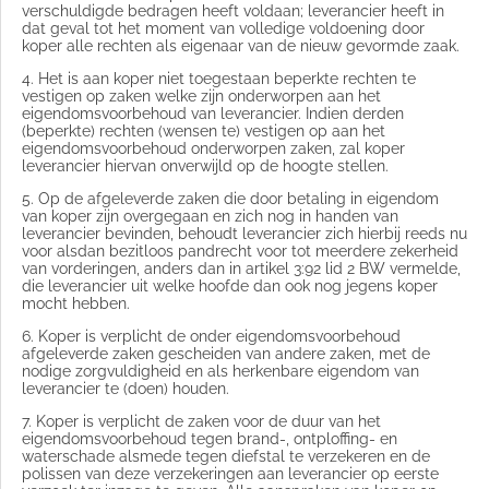
verschuldigde bedragen heeft voldaan; leverancier heeft in
dat geval tot het moment van volledige voldoening door
koper alle rechten als eigenaar van de nieuw gevormde zaak.
4. Het is aan koper niet toegestaan beperkte rechten te
vestigen op zaken welke zijn onderworpen aan het
eigendomsvoorbehoud van leverancier. Indien derden
(beperkte) rechten (wensen te) vestigen op aan het
eigendomsvoorbehoud onderworpen zaken, zal koper
leverancier hiervan onverwijld op de hoogte stellen.
5. Op de afgeleverde zaken die door betaling in eigendom
van koper zijn overgegaan en zich nog in handen van
leverancier bevinden, behoudt leverancier zich hierbij reeds nu
voor alsdan bezitloos pandrecht voor tot meerdere zekerheid
van vorderingen, anders dan in artikel 3:92 lid 2 BW vermelde,
die leverancier uit welke hoofde dan ook nog jegens koper
mocht hebben.
6. Koper is verplicht de onder eigendomsvoorbehoud
afgeleverde zaken gescheiden van andere zaken, met de
nodige zorgvuldigheid en als herkenbare eigendom van
leverancier te (doen) houden.
7. Koper is verplicht de zaken voor de duur van het
eigendomsvoorbehoud tegen brand-, ontploffing- en
waterschade alsmede tegen diefstal te verzekeren en de
polissen van deze verzekeringen aan leverancier op eerste