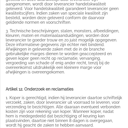
aangenomen, wordt door leverancier handelskwaliteit
geleverd. Voor handelskwaliteit garandeert leverancier geen
kwaliteitscijfers. Indien zaken van speciale kwaliteit zijn
besteld, worden deze geleverd conform de daarvoor
geldende normen en voorschriften.
3. Technische beschrijvingen, stalen, monsters, afbeeldingen,
kleuren, maten en materiaalaanduidingen, worden door
leverancier te goeder trouw en zo juist mogelijk opgegeven.
Deze informatieve gegevens zijn echter niet bindend.
Afwijkingen in geleverde zaken met de in de branche
gebruikelijke marges dienen te worden geaccepteerd en
geven koper geen recht op reclamatie, vervanging,
vergoeding van schade of enig ander recht, tenzij bij de
overeenkomst uitdrukkelijk een kleinere marge voor
afwijkingen is overeengekomen.
Artikel 12. Onderzoek en reclamaties
1. Koper is gerechtigd, indien hij leverancier daartoe schriftelijk
verzoekt, zaken, door leverancier uit voorraad te leveren, voor
verzending te bezichtigen. Alle daaraan eventueel verbonden
kosten zijn voor rekening van koper. Wanneer koper, nadat
hem is medegedeeld dat bezichtiging of keuring kan
plaatsvinden, daartoe niet binnen 8 dagen is overgegaan,
wordt hij geacht de zaken te hebben aanvaard.