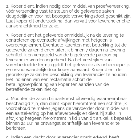
2. Koper dient, indien nodig door middel van proefverwerking,
vóór verzending vast te stellen of de geleverde zaken
deugdelijk en voor het beoogde verwerkingsdoel geschikt zijn.
Laat koper dit onderzoek na, dan vervalt voor leverancier elke
aansprakelijkheid ter zake.
3. Koper dient het geleverde onmiddellijk na de levering te
controleren op eventuele afwijkingen met hetgeen is
overeengekomen. Eventuele klachten met betrekking tot de
geleverde zaken dienen uiterlijk binnen 7 dagen na levering
schriftelijk en vergezeld van de bijgeleverde pakbon bij
leverancier worden ingediend. Na het verstrijken van
vorenbedoelde termijn geldt het geleverde als onherroepelijk
en onvoorwaardelijk door koper aanvaard. Koper dient de
gebrekkige zaken ter beschikking van leverancier te houden.
Het indienen van een reclamatie schort de
betalingsverplichting van koper ten aanzien van de
betreffende zaken niet op.
4. Mochten de zaken bij aankomst uitwendig waarneembaar
beschadigd zijn, dan dient koper hieromtrent een schriftelijk
voorbehoud te maken jegens de vervoerder door middel van
een aantekening op het afleverbewijs en dient hij zulks, in
afwijking hetgeen hieromtrent in lid 1 van dit artikel is bepaald,
binnen 24 uur na ontvangst schriftelijk aan leverancier te
berichten.
5. Indien een klacht door leverancier wordt erkend, heeft