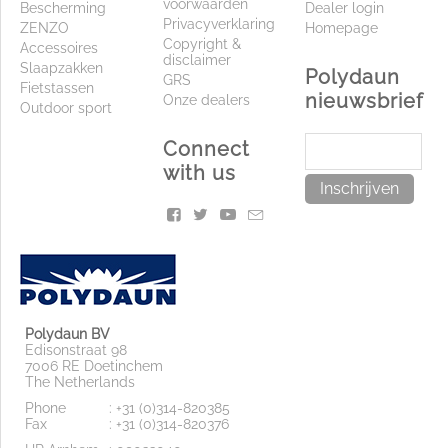
voorwaarden
Bescherming
Dealer login
Privacyverklaring
ZENZO
Homepage
Copyright &
Accessoires
disclaimer
Slaapzakken
Polydaun
GRS
Fietstassen
nieuwsbrief
Onze dealers
Outdoor sport
Connect
with us
Inschrijven
Polydaun BV
Edisonstraat 98
7006 RE Doetinchem
The Netherlands
Phone
: +31 (0)314-820385
Fax
: +31 (0)314-820376