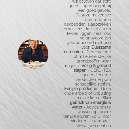
Wij geloven dat écht
goed slapen begint bij
een goed gevoel.
Bij ons draait alles
Daarom maken we
om beter slapen –
comfortabele
en dat begint bij
dekbedden, slaapzakken
slimme innovaties.
en kussens die niet alleen
Wij combineren
lekker liggen, maar ook
topkwaliteit met
verantwoord zijn
slimme vullingen en
geproduceerd met oog
gebruiksvriendelijke
voor:
Duurzame
materialen. Zo haalt
materialen
- Gerecyclede
u meer uit uw
of milieuvriendelijke
nachtrust. ·
Luxe
grondstoffen waar
comfort
- Met
mogelijk.
Veilig & gezond
innovatieve vullingen
slapen
- OEKO-TEX
zoals 3D‑Polarsoft®
gecertificeerde
en Fiberdaun voor
producten, vrij van
een donsachtig
schadelijke stoffen.
gevoel. ·
Voor elk
Eerlijke productie
- Geen
seizoen
-Dekbedden
kinderarbeid of uitbuiting
die zich aanpassen
in onze keten.
Slim
aan jouw
gebruik van energie &
temperatuur. ·
Fris &
water
- Advies om te
hygiënisch
-
wassen op lagere
Wasbaar, ademend
temperaturen (40°C) voor
én geschikt voor
minder milieu-impact.
allergieën. ·
Natuurlijk
We blijven continu
lekker
- Met