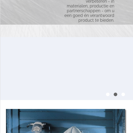
verbeteren - in
ventilerende stoffen
materialen, productie en
zoals katoen,
partnerschappen - om u
bamboe of wol.
een goed én verantwoord
Ervaar het verschil –
product te bieden.
slaap comfortabel,
elke nacht opnieuw.