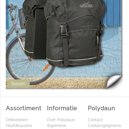
tassen
Assortiment
Informatie
Polydaun
Dekbedden
Over Polydaun
Contact
Hoofdkussens
Algemene
Contactgegevens