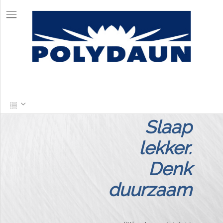
Slimmer
Slaap
slapen
lekker.
begint
Denk
hier
duurzaam