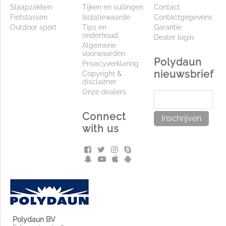
Slaapzakken
Tijken en vullingen
Contact
Fietstassen
Isolatiewaarde
Contactgegevens
Outdoor sport
Tips en
Garantie
onderhoud
Dealer login
Algemene
voorwaarden
Polydaun
Privacyverklaring
nieuwsbrief
Copyright &
disclaimer
Onze dealers
Connect
Inschrijven
with us
Polydaun BV