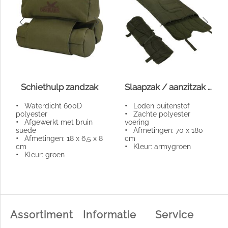
Schiethulp zandzak
Slaapzak / aanzitzak loden groen
•
Waterdicht 600D
•
Loden buitenstof
polyester
•
Zachte polyester
•
Afgewerkt met bruin
voering
suede
•
Afmetingen: 70 x 180
•
Afmetingen: 18 x 6,5 x 8
cm
cm
•
Kleur: armygroen
•
Kleur: groen
Assortiment
Informatie
Service