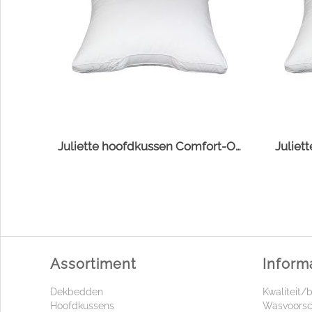
Juliette hoofdkussen Comfort-O-Bol
Juliet
Assortiment
Inform
Dekbedden
Kwaliteit/
Hoofdkussens
Wasvoorsc