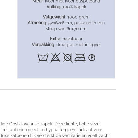
Kleur
: ivoor met ivoor paspelband
Vulling
: 100% kapok
Vulgewicht
: 1000 gram
Afmeting
: 52x62x8 cm, passend in een
sloop van 60x70 cm
Extra
: navulbaar
Verpakking
: draagtas met inlegvel
e Oost-Javaanse kapok. Deze lichte, holle vezel
rieel, antimicrobieel en hypoallergeen – ideaal voor
xe katoenen tijk versterkt de ventilatie en voelt zacht