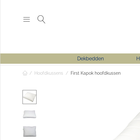
Dekbedden
H
/
Hoofdkussens
/
First Kapok hoofdkussen