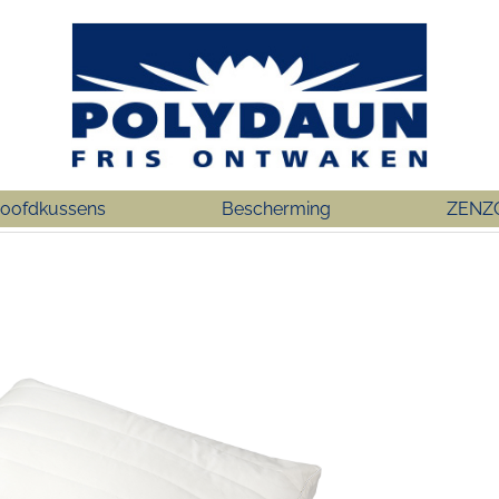
oofdkussens
Bescherming
ZENZ