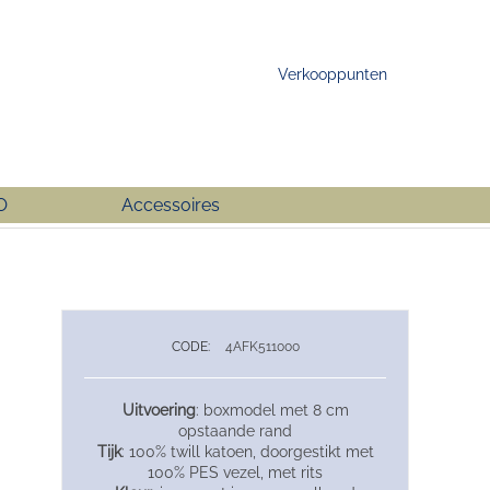
Verkooppunten
O
Accessoires
CODE:
4AFK511000
Uitvoering
: boxmodel met 8 cm
opstaande rand
Tijk
: 100% twill katoen, doorgestikt met
100% PES vezel, met rits