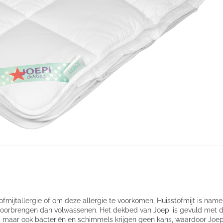
fmijtallergie of om deze allergie te voorkomen. Huisstofmijt is namel
r doorbrengen dan volwassenen. Het dekbed van Joepi is gevuld met d
t, maar ook bacteriën en schimmels krijgen geen kans, waardoor Joe