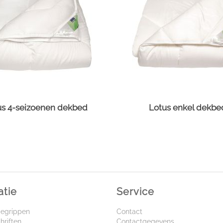
us 4-seizoenen dekbed
Lotus enkel dekbe
atie
Service
begrippen
Contact
hriften
Contactgegevens