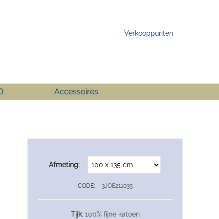
Verkooppunten
O
Accessoires
Afmeting:
CODE:
3JOE211035
Tijk
: 100% fijne katoen