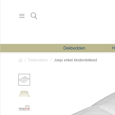
Dekbedden
H
/
Dekbedden
/
Joepi enkel kinderdekbed