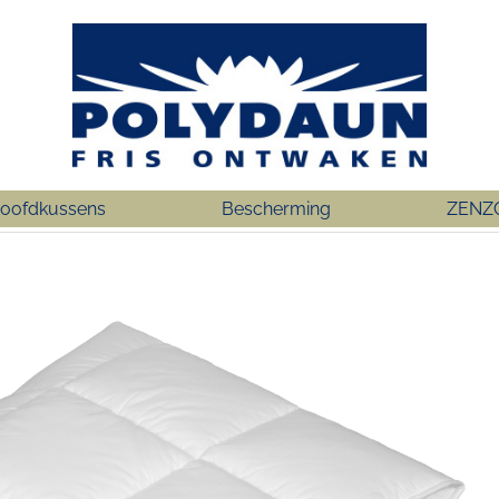
oofdkussens
Bescherming
ZENZ