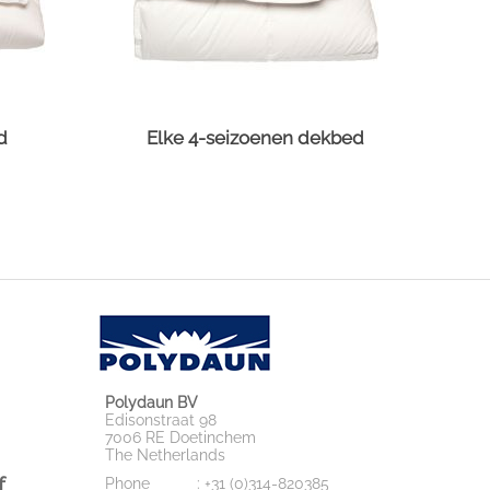
d
Elke 4-seizoenen dekbed
Polydaun BV
Edisonstraat 98
7006 RE Doetinchem
The Netherlands
f
Phone
: +31 (0)314-820385