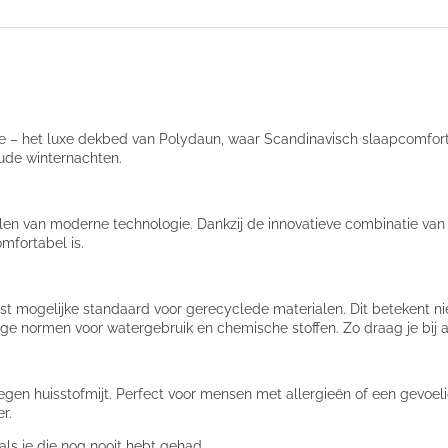
e – het luxe dekbed van Polydaun, waar Scandinavisch slaapcomfo
ude winternachten.
len van moderne technologie. Dankzij de innovatieve combinatie van 
mfortabel is.
st mogelijke standaard voor gerecyclede materialen. Dit betekent nie
nge normen voor watergebruik en chemische stoffen. Zo draag je bij 
egen huisstofmijt. Perfect voor mensen met allergieën of een gevoel
r.
ls je die nog nooit hebt gehad.