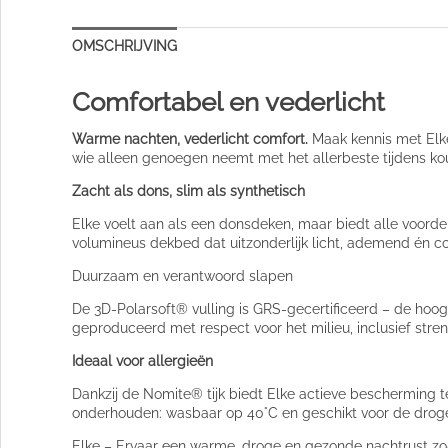
OMSCHRIJVING
Comfortabel en vederlicht
Warme nachten, vederlicht comfort.
Maak kennis met Elk
wie alleen genoegen neemt met het allerbeste tijdens ko
Zacht als dons, slim als synthetisch
Elke voelt aan als een donsdeken, maar biedt alle voorde
volumineus dekbed dat uitzonderlijk licht, ademend én co
Duurzaam en verantwoord slapen
De 3D-Polarsoft® vulling is GRS-gecertificeerd – de hoog
geproduceerd met respect voor het milieu, inclusief stre
Ideaal voor allergieën
Dankzij de Nomite® tijk biedt Elke actieve bescherming t
onderhouden: wasbaar op 40°C en geschikt voor de droge
Elke – Ervaar een warme, droge en gezonde nachtrust zoa