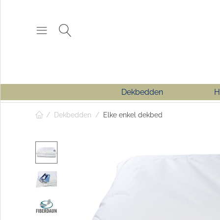
Dekbedden
H
/
Dekbedden
/
Elke enkel dekbed