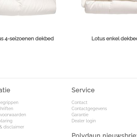
us 4-seizoenen dekbed
Lotus enkel dekbe
atie
Service
begrippen
Contact
hriften
Contactgegevens
voorwaarden
Garantie
klaring
Dealer login
& disclaimer
Polydaun nieuwsbrie