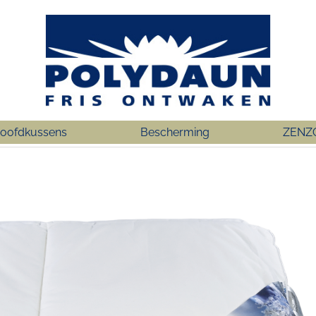
oofdkussens
Bescherming
ZENZ