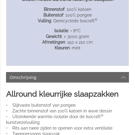
Binnenstof
: 100% katoen
Buitenstof
: 100% pongee
®
Vulling
: Gerecyclede Isocraft
o
Isolatie
: + 8
C
Gewicht
: ± 3000 gram
Afmetingen
: 150 x 210 cm
Kleuren
: mint
Omschrijving
Allround kleurrijke slaapzakken
• Slijtvaste buitenstof van pongee
• Zachte binnenstof van 100% katoen in wave dessin
®
• Uitstekende warmte-isolatie door de Isocraft
kunstvezelvulling
• Rits aan twee zijden te openen voor extra ventilatie
• Tweepersoons slaapzak