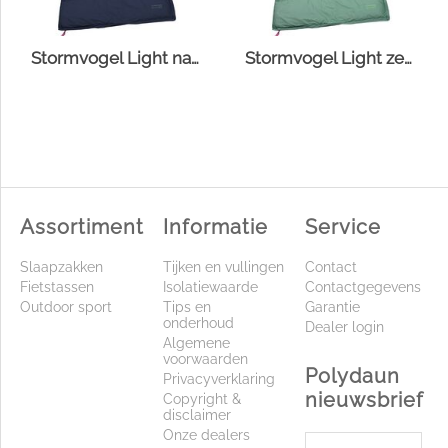
Stormvogel Light navy
Stormvogel Light zeegroen
Assortiment
Informatie
Service
Slaapzakken
Tijken en vullingen
Contact
Fietstassen
Isolatiewaarde
Contactgegevens
Outdoor sport
Tips en
Garantie
onderhoud
Dealer login
Algemene
voorwaarden
Polydaun
Privacyverklaring
nieuwsbrief
Copyright &
disclaimer
Onze dealers