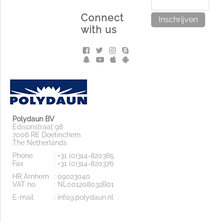
Connect
Inschrijven
with us
Polydaun BV
Edisonstraat 98
7006 RE Doetinchem
The Netherlands
Phone
: +31 (0)314-820385
Fax
: +31 (0)314-820376
HR Arnhem
: 09023040
VAT no.
: NL001208032B01
E-mail
: info@polydaun.nl