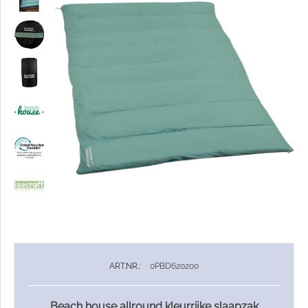
ART.NR.:
0PBD620200
Beach house allround kleurrijke slaapzak