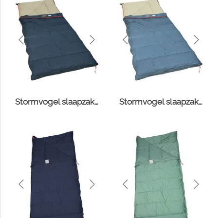
Stormvogel slaapzak navy/mist
Stormvogel slaapzak blue lake