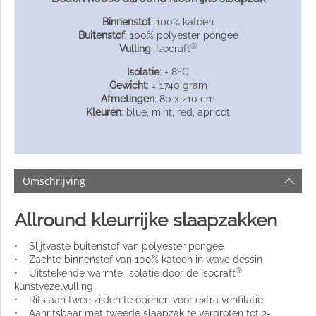
Binnenstof
: 100% katoen
Buitenstof
: 100% polyester pongee
®
Vulling
: Isocraft
o
Isolatie
: + 8
C
Gewicht
: ± 1740 gram
Afmetingen
: 80 x 210 cm
Kleuren
: blue, mint, red, apricot
Omschrijving
Allround kleurrijke slaapzakken
• Slijtvaste buitenstof van polyester pongee
• Zachte binnenstof van 100% katoen in wave dessin
®
• Uitstekende warmte-isolatie door de Isocraft
kunstvezelvulling
• Rits aan twee zijden te openen voor extra ventilatie
• Aanritsbaar met tweede slaapzak te vergroten tot 2-