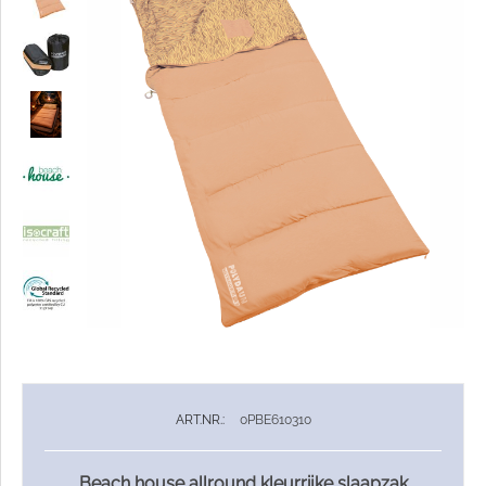
ART.NR.:
0PBE610310
Beach house allround kleurrijke slaapzak