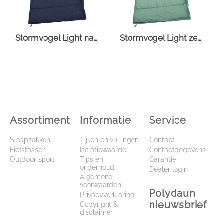
Stormvogel Light navy
Stormvogel Light zeegroen
Assortiment
Informatie
Service
Slaapzakken
Tijken en vullingen
Contact
Fietstassen
Isolatiewaarde
Contactgegevens
Outdoor sport
Tips en
Garantie
onderhoud
Dealer login
Algemene
voorwaarden
Polydaun
Privacyverklaring
nieuwsbrief
Copyright &
disclaimer