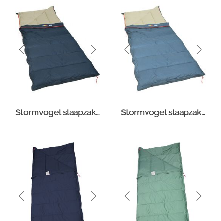
Stormvogel slaapzak navy/mist
Stormvogel slaapzak blue lake