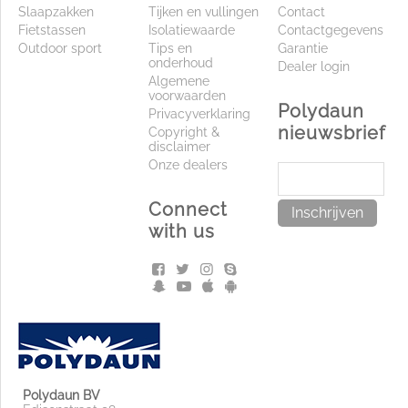
Slaapzakken
Tijken en vullingen
Contact
Fietstassen
Isolatiewaarde
Contactgegevens
Outdoor sport
Tips en
Garantie
onderhoud
Dealer login
Algemene
voorwaarden
Polydaun
Privacyverklaring
nieuwsbrief
Copyright &
disclaimer
Onze dealers
Connect
Inschrijven
with us
Polydaun BV