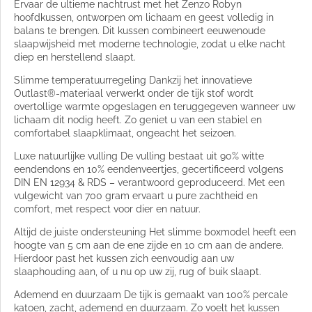
Ervaar de ultieme nachtrust met het Zenzo Robyn
hoofdkussen, ontworpen om lichaam en geest volledig in
balans te brengen. Dit kussen combineert eeuwenoude
slaapwijsheid met moderne technologie, zodat u elke nacht
diep en herstellend slaapt.
Slimme temperatuurregeling Dankzij het innovatieve
Outlast®-materiaal verwerkt onder de tijk stof wordt
overtollige warmte opgeslagen en teruggegeven wanneer uw
lichaam dit nodig heeft. Zo geniet u van een stabiel en
comfortabel slaapklimaat, ongeacht het seizoen.
Luxe natuurlijke vulling De vulling bestaat uit 90% witte
eendendons en 10% eendenveertjes, gecertificeerd volgens
DIN EN 12934 & RDS – verantwoord geproduceerd. Met een
vulgewicht van 700 gram ervaart u pure zachtheid en
comfort, met respect voor dier en natuur.
Altijd de juiste ondersteuning Het slimme boxmodel heeft een
hoogte van 5 cm aan de ene zijde en 10 cm aan de andere.
Hierdoor past het kussen zich eenvoudig aan uw
slaaphouding aan, of u nu op uw zij, rug of buik slaapt.
Ademend en duurzaam De tijk is gemaakt van 100% percale
katoen, zacht, ademend en duurzaam. Zo voelt het kussen