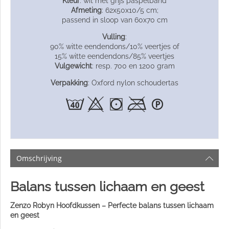
Kleur
: wit met grijs paspelband
Afmeting
: 62x50x10/5 cm;
passend in sloop van 60x70 cm
Vulling
:
90% witte eendendons/10% veertjes of
15% witte eendendons/85% veertjes
Vulgewicht
: resp. 700 en 1200 gram
Verpakking
: Oxford nylon schoudertas
Omschrijving
Balans tussen lichaam en geest
Zenzo Robyn Hoofdkussen – Perfecte balans tussen lichaam
en geest