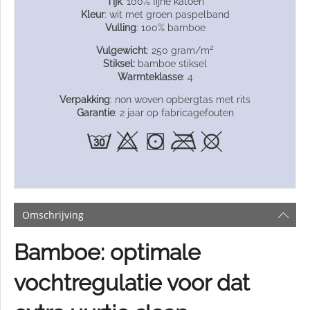
Tijk
: 100% fijne katoen
Kleur
: wit met groen paspelband
Vulling
: 100% bamboe
2
Vulgewicht
: 250 gram/m
Stiksel
:
bamboe stiksel
Warmteklasse
: 4
Verpakking
: non woven opbergtas met rits
Garantie
: 2 jaar op fabricagefouten
Omschrijving
Bamboe: optimale
vochtregulatie voor dat