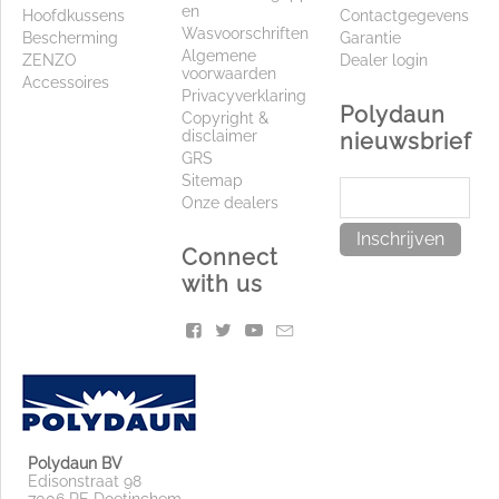
en
Hoofdkussens
Contactgegevens
Wasvoorschriften
Bescherming
Garantie
Algemene
ZENZO
Dealer login
voorwaarden
Accessoires
Privacyverklaring
Polydaun
Copyright &
disclaimer
nieuwsbrief
GRS
Sitemap
Onze dealers
Inschrijven
Connect
with us
Polydaun BV
Edisonstraat 98
7006 RE Doetinchem