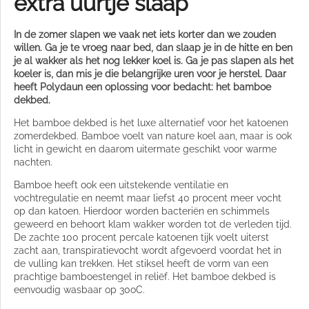
extra uurtje slaap
In de zomer slapen we vaak net iets korter dan we zouden
willen. Ga je te vroeg naar bed, dan slaap je in de hitte en ben
je al wakker als het nog lekker koel is. Ga je pas slapen als het
koeler is, dan mis je die belangrijke uren voor je herstel. Daar
heeft Polydaun een oplossing voor bedacht: het bamboe
dekbed.
Het bamboe dekbed is het luxe alternatief voor het katoenen
zomerdekbed. Bamboe voelt van nature koel aan, maar is ook
licht in gewicht en daarom uitermate geschikt voor warme
nachten.
Bamboe heeft ook een uitstekende ventilatie en
vochtregulatie en neemt maar liefst 40 procent meer vocht
op dan katoen. Hierdoor worden bacteriën en schimmels
geweerd en behoort klam wakker worden tot de verleden tijd.
De zachte 100 procent percale katoenen tijk voelt uiterst
zacht aan, transpiratievocht wordt afgevoerd voordat het in
de vulling kan trekken. Het stiksel heeft de vorm van een
prachtige bamboestengel in reliëf. Het bamboe dekbed is
eenvoudig wasbaar op 30oC.