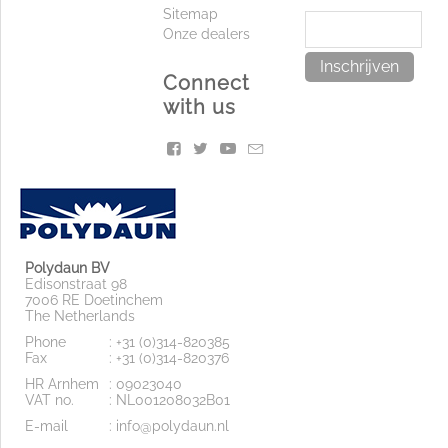
Sitemap
Onze dealers
Inschrijven
Connect
with us
Polydaun BV
Edisonstraat 98
7006 RE Doetinchem
The Netherlands
Phone
: +31 (0)314-820385
Fax
: +31 (0)314-820376
HR Arnhem
: 09023040
VAT no.
: NL001208032B01
E-mail
: info@polydaun.nl