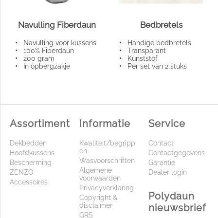
Navulling Fiberdaun
Bedbretels
•
Navulling voor kussens
•
Handige bedbretels
•
100% Fiberdaun
•
Transparant
•
200 gram
•
Kunststof
•
In opbergzakje
•
Per set van 2 stuks
Assortiment
Informatie
Service
Dekbedden
Kwaliteit/begripp
Contact
en
Hoofdkussens
Contactgegevens
Wasvoorschriften
Bescherming
Garantie
Algemene
ZENZO
Dealer login
voorwaarden
Accessoires
Privacyverklaring
Polydaun
Copyright &
disclaimer
nieuwsbrief
GRS