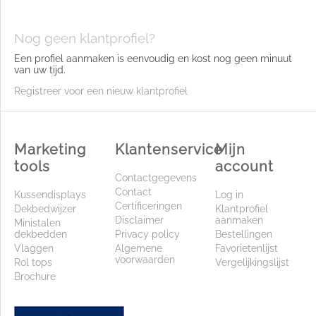
Nog geen klantprofiel?
Een profiel aanmaken is eenvoudig en kost nog geen minuut
van uw tijd.
Registreer voor een nieuw klantprofiel
Marketing
Klantenservice
Mijn
tools
account
Contactgegevens
Contact
Kussendisplays
Log in
Certificeringen
Dekbedwijzer
Klantprofiel
Disclaimer
aanmaken
Ministalen
dekbedden
Privacy policy
Bestellingen
Vlaggen
Algemene
Favorietenlijst
voorwaarden
Rol tops
Vergelijkingslijst
Brochure